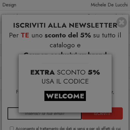
Design
Michele De Lucchi
Materiale
Resina termoplastica
ISCRIVITI ALLA NEWSLETTER
Larghezza
34
Per
TE
uno
sconto del 5%
su tutto il
Profondità
18,5
catalogo e
Altezza
25
Coupon esclusivi su brand
Peso
2.25 Kg
selezionati*
EXTRA
SCONTO
5%
*Coupon non cumulabile con altre promo e non
Colore in vetrina
Nero
applicabile su:
USA IL CODICE
Da interno
Sì
Smeg, Bontempi Casa, Samsonite, BBB Italia,
Franke, Gufram, Memphis, Plust, Samsung, Faber,
WELCOME
Da esterno
No
Dunavox, Zafferano, VG, Slide
ISCRIVITI
Acconsento al trattamento dei dati ai sensi e per gli effetti di cui