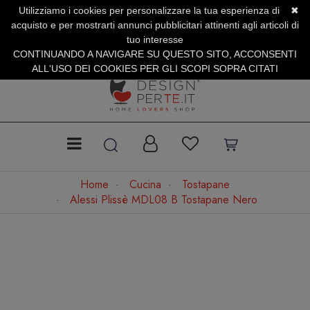
Utilizziamo i cookies per personalizzare la tua esperienza di
✖
SERVIZIO CLIENTI +39.0773.470.562
acquisto e per mostrarti annunci pubblicitari attinenti agli articoli di
SUMMER SALES | Fino al 31 Agosto
tuo interesse
CONTINUANDO A NAVIGARE SU QUESTO SITO, ACCONSENTI
ALL'USO DEI COOKIES PER GLI SCOPI SOPRA CITATI
Home
Cucina
Tostapane
Alessi Plissè MDL08 B Tostapane Nero