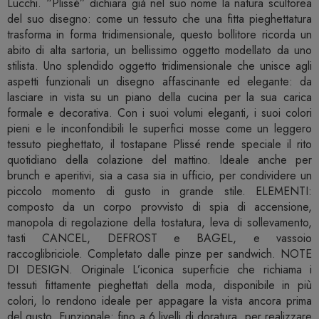
Lucchi. “Plissé” dichiara già nel suo nome la natura scultorea
del suo disegno: come un tessuto che una fitta pieghettatura
trasforma in forma tridimensionale, questo bollitore ricorda un
abito di alta sartoria, un bellissimo oggetto modellato da uno
stilista. Uno splendido oggetto tridimensionale che unisce agli
aspetti funzionali un disegno affascinante ed elegante: da
lasciare in vista su un piano della cucina per la sua carica
formale e decorativa. Con i suoi volumi eleganti, i suoi colori
pieni e le inconfondibili le superfici mosse come un leggero
tessuto pieghettato, il tostapane Plissé rende speciale il rito
quotidiano della colazione del mattino. Ideale anche per
brunch e aperitivi, sia a casa sia in ufficio, per condividere un
piccolo momento di gusto in grande stile. ELEMENTI:
composto da un corpo provvisto di spia di accensione,
manopola di regolazione della tostatura, leva di sollevamento,
tasti CANCEL, DEFROST e BAGEL, e vassoio
raccoglibriciole. Completato dalle pinze per sandwich. NOTE
DI DESIGN. Originale L’iconica superficie che richiama i
tessuti fittamente pieghettati della moda, disponibile in più
colori, lo rendono ideale per appagare la vista ancora prima
del gusto. Funzionale: fino a 6 livelli di doratura, per realizzare