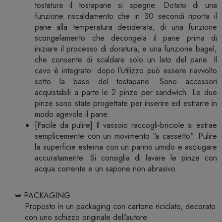
tostatura il tostapane si spegne. Dotato di una
funzione riscaldamento che in 30 secondi riporta il
pane alla temperatura desiderata, di una funzione
scongelamento che decongela il pane prima di
iniziare il processo di doratura, e una funzione bagel,
che consente di scaldare solo un lato del pane. Il
cavo è integrato: dopo l’utilizzo può essere riavvolto
sotto la base del tostapane. Sono accessori
acquistabili a parte le 2 pinze per sandwich. Le due
pinze sono state progettate per inserire ed estrarre in
modo agevole il pane.
[Facile da pulire] Il vassoio raccogli-briciole si estrae
semplicemente con un movimento "a cassetto". Pulire
la superficie esterna con un panno umido e asciugare
accuratamente. Si consiglia di lavare le pinze con
acqua corrente e un sapone non abrasivo.
➥ PACKAGING
Proposto in un packaging con cartone riciclato, decorato
con uno schizzo originale dell’autore.