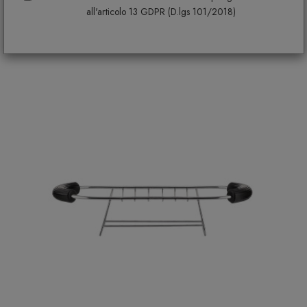
Ti potrebbe interessare
all'articolo 13 GDPR (D.lgs 101/2018)