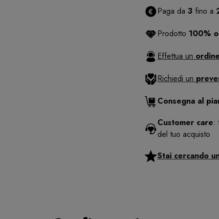
Paga da
3
fino a
Prodotto
100% or
Effettua un
ordine
Richiedi un
preve
Consegna al pi
Customer care
:
del tuo acquisto
Stai cercando u