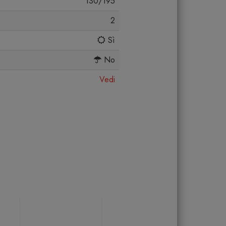
130/195
2
Sì
No
Vedi