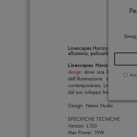
P
Smeg,
Linescapes Horizontal lampada
alluminio, policarbonato e ABS
Linescapes Horizontal lampa
design
dove una linea luminosa 
Acco
dell'illuminazione. Ispirata a u
contemporanea, Linescapes è vers
dal suo sviluppo lineare multidirez
Design: Nemo Studio
SPECIFICHE TECNICHE
Version: L130
Max Power: 19W