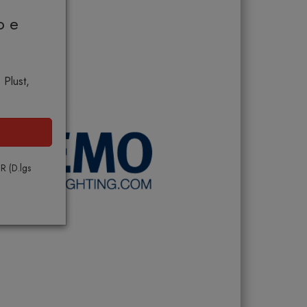
o e
 Plust,
PR (D.lgs