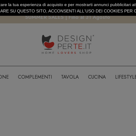
are la tua esperienza di acquisto e per mostrarti annunci pubblicitari atti
EURO
PAGAMENTO SICURO PAYPAL · CARTA DI CREDITO
RE SU QUESTO SITO, ACCONSENTI ALL'USO DEI COOKIES PER G
SUMMER SALES | Fino al 31 Agosto
IONE
COMPLEMENTI
TAVOLA
CUCINA
LIFESTYL