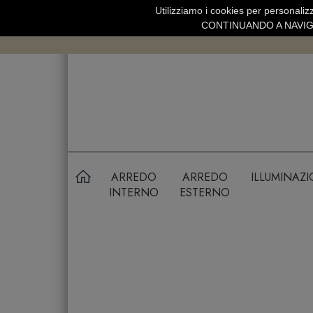
Utilizziamo i cookies per personalizz
SPEDIZIONE GRATUITA SOPRA 99 
CONTINUANDO A NAVIGA
ARREDO
ARREDO
ILLUMINAZ
INTERNO
ESTERNO