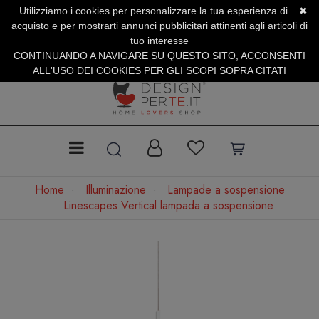
Utilizziamo i cookies per personalizzare la tua esperienza di
✖
SERVIZIO CLIENTI +39.0773.470.562
acquisto e per mostrarti annunci pubblicitari attinenti agli articoli di
SUMMER SALES | Fino al 31 Agosto
tuo interesse
CONTINUANDO A NAVIGARE SU QUESTO SITO, ACCONSENTI
ALL'USO DEI COOKIES PER GLI SCOPI SOPRA CITATI
Home
Illuminazione
Lampade a sospensione
Linescapes Vertical lampada a sospensione