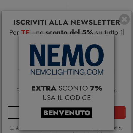
ISCRIVITI ALLA NEWSLETTER
Per
TE
uno
sconto del 5%
su tutto il
catalogo e
Coupon esclusivi su brand
selezionati*
*Coupon non cumulabile con altre promo e non
applicabile su:
Smeg, Bontempi Casa, Samsonite, BBB Italia,
EXTRA
SCONTO
7%
Franke, Gufram, Memphis, Plust, Samsung, Faber,
USA IL CODICE
Dunavox, Zafferano, VG, Slide
BENVENUTO
ISCRIVITI
Acconsento al trattamento dei dati ai sensi e per gli effetti di cui