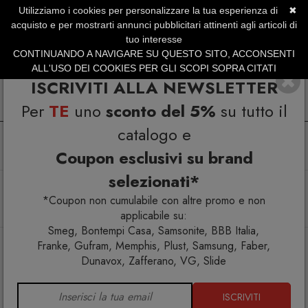
Utilizziamo i cookies per personalizzare la tua esperienza di
✖
SERVIZIO CLIENTI +39.0773.470.562
acquisto e per mostrarti annunci pubblicitari attinenti agli articoli di
SUMMER SALES | Fino al 31 Agosto
tuo interesse
CONTINUANDO A NAVIGARE SU QUESTO SITO, ACCONSENTI
ALL'USO DEI COOKIES PER GLI SCOPI SOPRA CITATI
ISCRIVITI ALLA NEWSLETTER
Per
TE
uno
sconto del 5%
su tutto il
catalogo e
Coupon esclusivi su brand
selezionati*
Home
Arredo esterno
Illuminazione
Arredi luminosi
Lampade da esterno
*Coupon non cumulabile con altre promo e non
Chrismy 0,5 m Lampada albero luminoso
applicabile su:
Smeg, Bontempi Casa, Samsonite, BBB Italia,
Franke, Gufram, Memphis, Plust, Samsung, Faber,
Dunavox, Zafferano, VG, Slide
ISCRIVITI