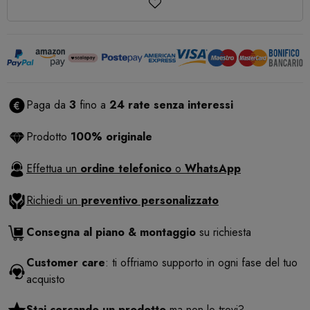
Paga da
3
fino a
24 rate senza interessi
Prodotto
100% originale
Effettua un
ordine telefonico
o
WhatsApp
Richiedi un
preventivo personalizzato
Consegna al piano & montaggio
su richiesta
Customer care
: ti offriamo supporto in ogni fase del tuo
acquisto
Stai cercando un prodotto
ma non lo trovi?