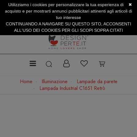
Utilizziamo i cookies per personalizzare la tua esperienza di
✖
SERVIZIO CLIENTI +39.0773.470.562
acquisto e per mostrarti annunci pubblicitari attinenti agli articoli di
SUMMER SALES | Fino al 31 Agosto
tuo interesse
CONTINUANDO A NAVIGARE SU QUESTO SITO, ACCONSENTI
ALL'USO DEI COOKIES PER GLI SCOPI SOPRA CITATI
Home
Illuminazione
Lampade da parete
Lampada Industrial C1651 Retrò