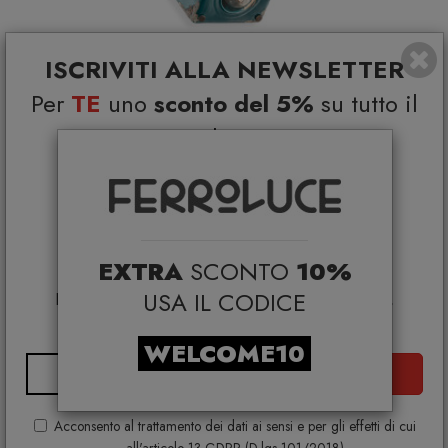
ISCRIVITI ALLA NEWSLETTER
Lampada Industrial C1652 Retrò
Per
TE
uno
sconto del 5%
su tutto il
FERROLUCE
€ 350,00
catalogo e
+ VARIANTI DISPONIBILI
Coupon esclusivi su brand
selezionati*
*Coupon non cumulabile con altre promo e non
applicabile su:
EXTRA
SCONTO
10%
Smeg, Bontempi Casa, Samsonite, BBB Italia,
USA IL CODICE
Franke, Gufram, Memphis, Plust, Samsung, Faber,
Dunavox, Zafferano, VG, Slide
WELCOME10
ISCRIVITI
Acconsento al trattamento dei dati ai sensi e per gli effetti di cui
all'articolo 13 GDPR (D.lgs 101/2018)