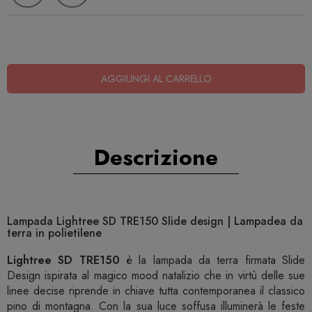
AGGIUNGI AL CARRELLO
Descrizione
Lampada Lightree SD TRE150 Slide design | Lampadea da
terra in polietilene
Lightree SD TRE150
è la lampada da terra firmata Slide
Design ispirata al magico mood natalizio che in virtù delle sue
linee decise riprende in chiave tutta contemporanea il classico
pino di montagna. Con la sua luce soffusa illuminerà le feste