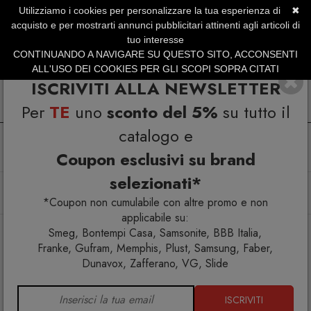
Utilizziamo i cookies per personalizzare la tua esperienza di
✖
SERVIZIO CLIENTI +39.0773.470.562
acquisto e per mostrarti annunci pubblicitari attinenti agli articoli di
SUMMER SALES | Fino al 31 Agosto
tuo interesse
CONTINUANDO A NAVIGARE SU QUESTO SITO, ACCONSENTI
ALL'USO DEI COOKIES PER GLI SCOPI SOPRA CITATI
ISCRIVITI ALLA NEWSLETTER
Per
TE
uno
sconto del 5%
su tutto il
catalogo e
Coupon esclusivi su brand
selezionati*
Home
Illuminazione
Arredo esterno
Arredi luminosi
Lampade da terra
Lampada Lightree SD TRE150
*Coupon non cumulabile con altre promo e non
applicabile su:
Smeg, Bontempi Casa, Samsonite, BBB Italia,
Franke, Gufram, Memphis, Plust, Samsung, Faber,
Dunavox, Zafferano, VG, Slide
ISCRIVITI