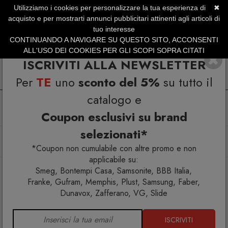
Utilizziamo i cookies per personalizzare la tua esperienza di
✖
SERVIZIO CLIENTI +39.0773.470.562
acquisto e per mostrarti annunci pubblicitari attinenti agli articoli di
SUMMER SALES | Fino al 31 Agosto
tuo interesse
CONTINUANDO A NAVIGARE SU QUESTO SITO, ACCONSENTI
ALL'USO DEI COOKIES PER GLI SCOPI SOPRA CITATI
ISCRIVITI ALLA NEWSLETTER
Per
TE
uno
sconto del 5%
su tutto il
catalogo e
Coupon esclusivi su brand
selezionati*
Home
Illuminazione
Arredo esterno
Arredi luminosi
Lampade da terra
Lampada Forest 1.5m
*Coupon non cumulabile con altre promo e non
applicabile su:
Smeg, Bontempi Casa, Samsonite, BBB Italia,
Franke, Gufram, Memphis, Plust, Samsung, Faber,
Dunavox, Zafferano, VG, Slide
ISCRIVITI