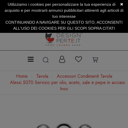
Utilizziamo i cookies per personalizzare la tua esperienza di
✖
SERVIZIO CLIENTI +39.0773.470.562
acquisto e per mostrarti annunci pubblicitari attinenti agli articoli di
SUMMER SALES | Fino al 40% di Sconto
tuo interesse
CONTINUANDO A NAVIGARE SU QUESTO SITO, ACCONSENTI
ALL'USO DEI COOKIES PER GLI SCOPI SOPRA CITATI
Home
Tavola
Accessori Condimenti Tavola
Alessi 5070 Servizio per olio, aceto, sale e pepe in acciaio
Inox