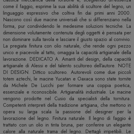
come il faggio, esprime la sua abilità di scultore del legno, un
linguaggio espressivo che coltiva fin dai primi anni 2000.
Nascono così due macine universali che si differenziano nella
forma, pur condividendo le medesime soluzioni tecniche. La
dimensione volutamente contenuta degli oggetti è pensata per
non dominare sulla tavola e lasciare il giusto spazio al convivio.
La pregiata finitura con olio naturale, che rende ogni pezzo
unico e piacevole al tatto, omaggia la capacità artigianale della
lavorazione. DEDICATO A. Amanti del design, della capacità
artigianale di Alessi e del talento scultoreo dell’autore. NOTE
DI DESIGN. Dittico scultoreo. Autorevoli come due piccoli
totem aztechi, le macine Yucatan e Oaxaca sono state tornite
da Michele De Lucchi per formare una coppia poetica,
essenziale e riconoscibile. Artigianalità industriale. Le macine
vengono prodotte nel Cusio da specialisti della tornitura.
Competenti interpreti della tradizione artigiana, che mettono in
opera su larga scala la passione del designer per la
lavorazione del legno. Finitura naturale. Il legno di faggio è
trattato con un olio in tinta bruna, per conferire un elegante
calore alla naturale trama del legno. Dettagli irripetibili. Le