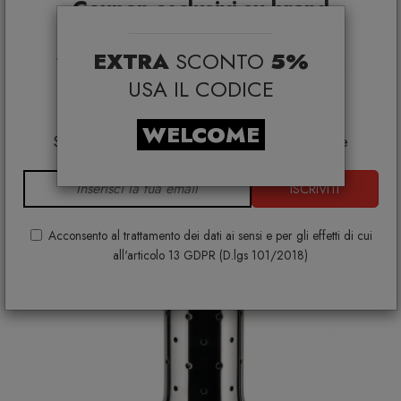
Coupon esclusivi su brand
selezionati*
EXTRA
SCONTO
5%
*Coupon non cumulabile con altre promo e non
Ti potrebbe interessare
applicabile su:
USA IL CODICE
Smeg, Bontempi Casa, Samsonite, BBB Italia,
Franke, Gufram, Memphis, Plust, Gervasoni,
WELCOME
Samsung, Faber, Dunavox, Zafferano, VG, Slide
ISCRIVITI
Acconsento al trattamento dei dati ai sensi e per gli effetti di cui
all'articolo 13 GDPR (D.lgs 101/2018)