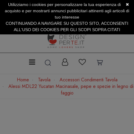
Utilizziamo i cookies per personalizzare la tua esperienza di
✖
SERVIZIO CLIENTI +39.0773.470.562
acquisto e per mostrarti annunci pubblicitari attinenti agli articoli di
SUMMER SALES | Fino al 40% di Sconto
tuo interesse
CONTINUANDO A NAVIGARE SU QUESTO SITO, ACCONSENTI
ALL'USO DEI COOKIES PER GLI SCOPI SOPRA CITATI
Home
Tavola
Accessori Condimenti Tavola
Alessi MDL22 Yucatan Macinasale, pepe e spezie in legno di
faggio