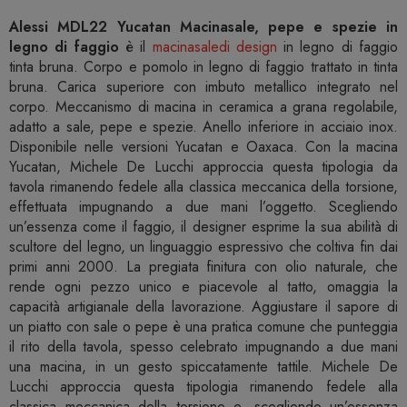
Alessi MDL22 Yucatan Macinasale, pepe e spezie in
legno di faggio
è il
macinasaledi design
in legno di faggio
tinta bruna. Corpo e pomolo in legno di faggio trattato in tinta
bruna. Carica superiore con imbuto metallico integrato nel
corpo. Meccanismo di macina in ceramica a grana regolabile,
adatto a sale, pepe e spezie. Anello inferiore in acciaio inox.
Disponibile nelle versioni Yucatan e Oaxaca. Con la macina
Yucatan, Michele De Lucchi approccia questa tipologia da
tavola rimanendo fedele alla classica meccanica della torsione,
effettuata impugnando a due mani l’oggetto. Scegliendo
un’essenza come il faggio, il designer esprime la sua abilità di
scultore del legno, un linguaggio espressivo che coltiva fin dai
primi anni 2000. La pregiata finitura con olio naturale, che
rende ogni pezzo unico e piacevole al tatto, omaggia la
capacità artigianale della lavorazione. Aggiustare il sapore di
un piatto con sale o pepe è una pratica comune che punteggia
il rito della tavola, spesso celebrato impugnando a due mani
una macina, in un gesto spiccatamente tattile. Michele De
Lucchi approccia questa tipologia rimanendo fedele alla
classica meccanica della torsione e, scegliendo un’essenza