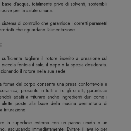
 base d’acqua, totalmente prive di solventi, sostenibili
nocive per la salute umana.
sistema di controllo che garantisce i corretti parametri
 prodotti che riguardano l’alimentazione.
E
 sufficiente togliere il rotore inserito a pressione sul
piccola feritoia il sale, il pepe o la spezia desiderata.
izionando il rotore nella sua sede.
] La forma del corpo consente una presa confortevole e
ceramica, presente in tutti e tre gli o etti, garantisce
dendoli adatti a triturare anche ingredienti duri come i
ue alette poste alla base della macina permettono di
a triturazione.
ulire la superficie esterna con un panno umido o un
no, asciugando immediatamente. Evitare il lava io per