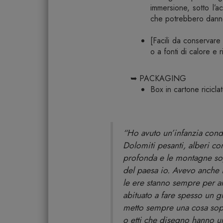
immersione, sotto l’ac
che potrebbero danneg
[Facili da conservare
o a fonti di calore e 
➥ PACKAGING
Box in cartone ricicl
“Ho avuto un’infanzia cond
Dolomiti pesanti, alberi con
profonda e le montagne sop
del paesa io. Avevo anche 
le ere stanno sempre per ar
abituato a fare spesso un 
metto sempre una cosa sopra
o etti che disegno hanno u