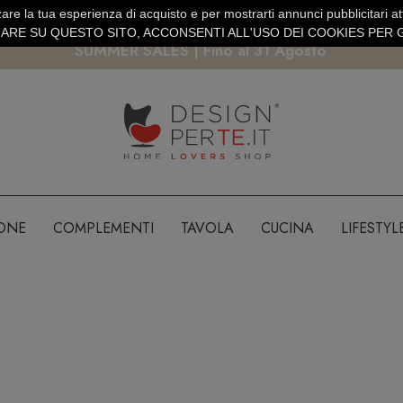
are la tua esperienza di acquisto e per mostrarti annunci pubblicitari atti
EURO
PAGAMENTO SICURO PAYPAL · CARTA DI CREDITO
RE SU QUESTO SITO, ACCONSENTI ALL'USO DEI COOKIES PER G
SUMMER SALES | Fino al 31 Agosto
IONE
COMPLEMENTI
TAVOLA
CUCINA
LIFESTYL