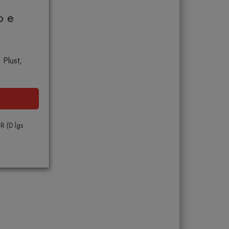
o e
 Plust,
PR (D.lgs