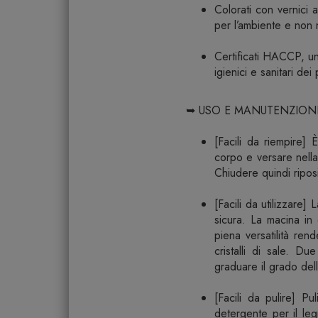
Colorati con vernici a
per l’ambiente e non 
Certificati HACCP, un 
igienici e sanitari dei
➥ USO E MANUTENZION
[Facili da riempire] È
corpo e versare nella 
Chiudere quindi ripos
[Facili da utilizzare
sicura. La macina in 
piena versatilità ren
cristalli di sale. D
graduare il grado dell
[Facili da pulire] P
detergente per il leg