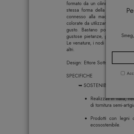
formato da un cilindro e una sf
P
stessa forma della base, che s
connesso alla macina. NOTE D
colorate da utilizzare anche a tavol
gusto. Bastano pochi colpi di p
Smeg,
gustose pietanze, grazie all’intens
Le venature, i nodi e le diversit
altri.
Design: Ettore Sottsass
Acco
SPECIFICHE
➥ SOSTENIBILITÀ E SICU
Realizzati in Italia, 
di tornitura semi-artig
Prodotti con legni 
ecosostenibile.