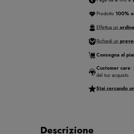
Prodotto
100% or
Effettua un
ordine
Richiedi un
preve
Consegna al pi
Customer care
:
del tuo acquisto
Stai cercando u
Descrizione