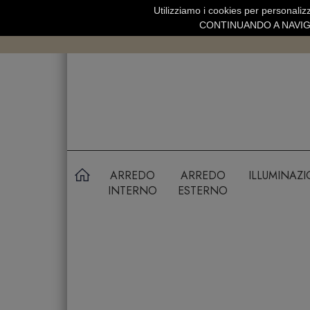
Utilizziamo i cookies per personalizz
SPEDIZIONE GRATUITA SOPRA 99 
CONTINUANDO A NAVIGA
ARREDO
ARREDO
ILLUMINAZ
INTERNO
ESTERNO