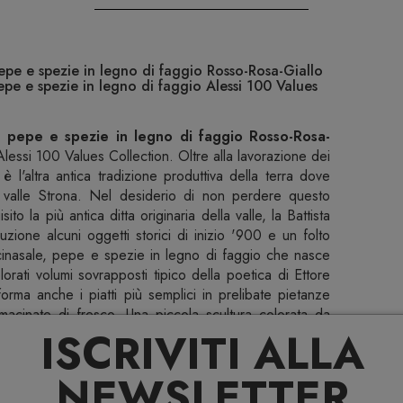
pe e spezie in legno di faggio Rosso-Rosa-Giallo
epe e spezie in legno di faggio Alessi 100 Values
 pepe e spezie in legno di faggio Rosso-Rosa-
lessi 100 Values Collection. Oltre alla lavorazione dei
 è l'altra antica tradizione produttiva della terra dove
a valle Strona. Nel desiderio di non perdere questo
o la più antica ditta originaria della valle, la Battista
zione alcuni oggetti storici di inizio '900 e un folto
cinasale, pepe e spezie in legno di faggio che nasce
orati volumi sovrapposti tipico della poetica di Ettore
forma anche i piatti più semplici in prelibate pietanze
e macinate di fresco. Una piccola scultura colorata da
ISCRIVITI ALLA
 in vista sui ripiani della cucina. TOTEM DOMESTICI.
a e sulla tavola, interpretati da Ettore Sottsass con
i volumi sovrapposti, tipico della sua poetica. Dedicati
NEWSLETTER
 “totem” dell’autore. ELEMENTI. Composto da un corpo