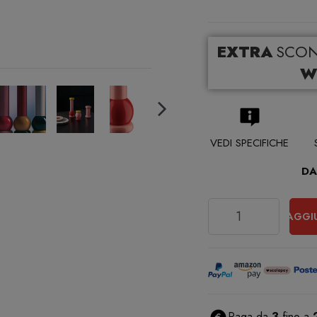
EXTRA
SCO
W
VEDI SPECIFICHE
DA
Quantità
AGGI
Paga da
3
fino a