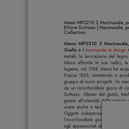
Alessi MP0210 2 Macinasale, pe
Ettore Sottsass | Macinasale, p
Collection
Alessi MP0210 2 Macinasale,
Giallo
è il
macinasale di design
A
metalli, la lavorazione del legno
Alessi affonda le sue radici, l
legame, nel 1988 Alessi ha acquisit
Piazza 1865, rimettendo in produ
gruppo di nuovi progetti. Un ma
da un inconfondibile gioco di col
Sottsass. Alleato del gusto, tras
grazie all’intensità delle spezi
usare anche a tavola e lasciare
Oggetti indispensabili in cucin
l’inconfondibile gioco di colorat
agli appassionati degli iconici