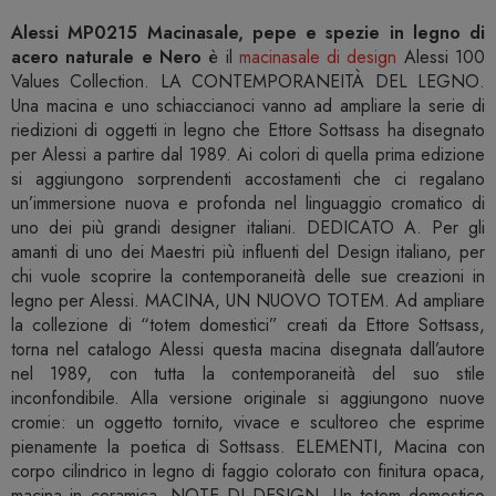
Alessi MP0215 Macinasale, pepe e spezie in legno di
acero naturale e Nero
è il
macinasale di design
Alessi 100
Values Collection. LA CONTEMPORANEITÀ DEL LEGNO.
Una macina e uno schiaccianoci vanno ad ampliare la serie di
riedizioni di oggetti in legno che Ettore Sottsass ha disegnato
per Alessi a partire dal 1989. Ai colori di quella prima edizione
si aggiungono sorprendenti accostamenti che ci regalano
un’immersione nuova e profonda nel linguaggio cromatico di
uno dei più grandi designer italiani. DEDICATO A. Per gli
amanti di uno dei Maestri più influenti del Design italiano, per
chi vuole scoprire la contemporaneità delle sue creazioni in
legno per Alessi. MACINA, UN NUOVO TOTEM. Ad ampliare
la collezione di “totem domestici” creati da Ettore Sottsass,
torna nel catalogo Alessi questa macina disegnata dall’autore
nel 1989, con tutta la contemporaneità del suo stile
inconfondibile. Alla versione originale si aggiungono nuove
cromie: un oggetto tornito, vivace e scultoreo che esprime
pienamente la poetica di Sottsass. ELEMENTI, Macina con
corpo cilindrico in legno di faggio colorato con finitura opaca,
macina in ceramica. NOTE DI DESIGN. Un totem domestico