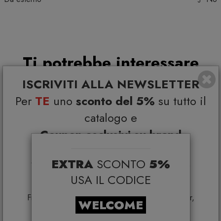
Ti potrebbe interessare
ISCRIVITI ALLA NEWSLETTER
Per
TE
uno
sconto del 5%
su tutto il
catalogo e
Coupon esclusivi su brand
selezionati*
EXTRA
SCONTO
5%
*Coupon non cumulabile con altre promo e non
applicabile su:
USA IL CODICE
Smeg, Bontempi Casa, Samsonite, BBB Italia,
Franke, Gufram, Memphis, Plust, Samsung, Faber,
WELCOME
Dunavox, Zafferano, VG, Slide