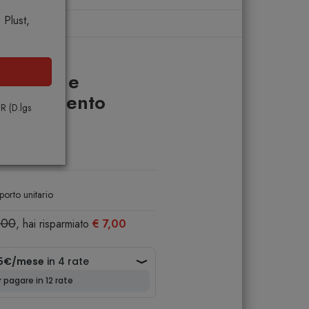
Plust,
 Bitossi Home
mpo Oro e
ata Argento
PR (D.lgs
e
porto unitario
,00
, hai risparmiato
€ 7,00