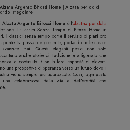
lzata Argento Bitossi Home | Alzata per dolci
ordo irregolare
 Alzata Argento Bitossi Home
è l'
alzatina per dolci
lezione I Classici Senza Tempo di Bitossi Home in
i. I classici senza tempo come il servizio di piatti oro
n ponte tra passato e presente, portando nelle nostre
svanisce mai. Questi eleganti pezzi non solo
ccontano anche storie di tradizione e artigianato che
nenza e continuità. Con la loro capacità di elevarsi
o una prospettiva di speranza verso un futuro dove il
maestria viene sempre più apprezzato. Così, ogni pasto
, una celebrazione della vita e dell'eredità che
re.