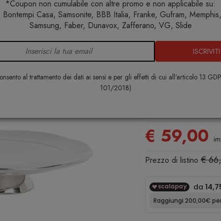
*Coupon non cumulabile con altre promo e non applicabile su:
 Bontempi Casa, Samsonite, BBB Italia, Franke, Gufram, Memphis, 
ola
Alzatine
I Senza Tempo Oro e Argento Alzata Argento
Samsung, Faber, Dunavox, Zafferano, VG, Slide
ISCRIVITI
I Senza Te
Argento Alz
nsento al trattamento dei dati ai sensi e per gli effetti di cui all'articolo 13 GD
Bitossi Hom
101/2018)
BITOSSI HOME
€ 59,00
im
€ 66
Prezzo di listino