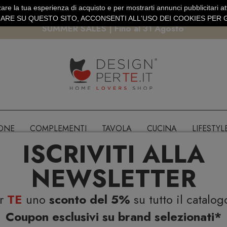
are la tua esperienza di acquisto e per mostrarti annunci pubblicitari atti
EURO
PAGAMENTO SICURO PAYPAL · CARTA DI CREDITO
RE SU QUESTO SITO, ACCONSENTI ALL'USO DEI COOKIES PER G
SUMMER SALES | Fino al 31 Agosto
IONE
COMPLEMENTI
TAVOLA
CUCINA
LIFESTYL
ISCRIVITI ALLA
NEWSLETTER
er
TE
uno
sconto del 5%
su tutto il catalog
Coupon esclusivi su brand selezionati*