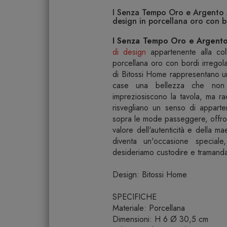
I Senza Tempo Oro e Argento A
design in porcellana oro con b
I Senza Tempo Oro e Argento
di design
appartenente alla col
porcellana oro con bordi irregolar
di Bitossi Home rappresentano u
case una bellezza che non 
impreziosiscono la tavola, ma ra
risvegliano un senso di apparte
sopra le mode passeggere, offron
valore dell'autenticità e della 
diventa un'occasione speciale
desideriamo custodire e tramanda
Design: Bitossi Home
SPECIFICHE
Materiale: Porcellana
Dimensioni: H 6 Ø 30,5 cm