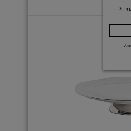
Smeg,
Home
Tav
Acco