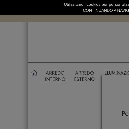
Utilizziamo i cookies per personalizz
SPEDIZIONE GRATUITA SOPRA 99 
CONTINUANDO A NAVIGA
ARREDO
ARREDO
ILLUMINAZ
INTERNO
ESTERNO
P