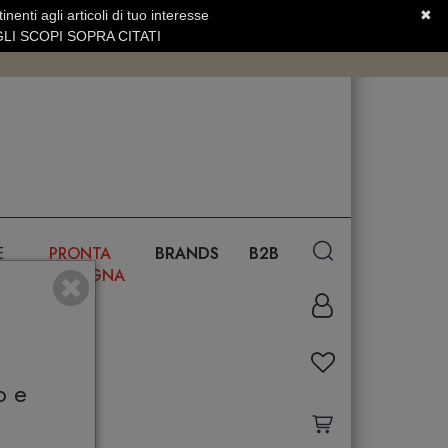
nenti agli articoli di tuo interesse
✖
SERVIZIO CLIENTI +39.0773.470.562
LI SCOPI SOPRA CITATI
E
PRONTA
BRANDS
B2B
CONSEGNA
o e