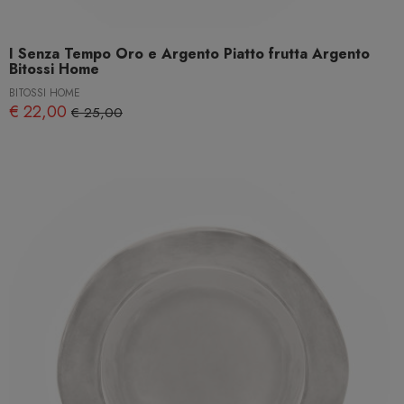
I Senza Tempo Oro e Argento Piatto frutta Argento
Bitossi Home
BITOSSI HOME
€ 22,00
€ 25,00