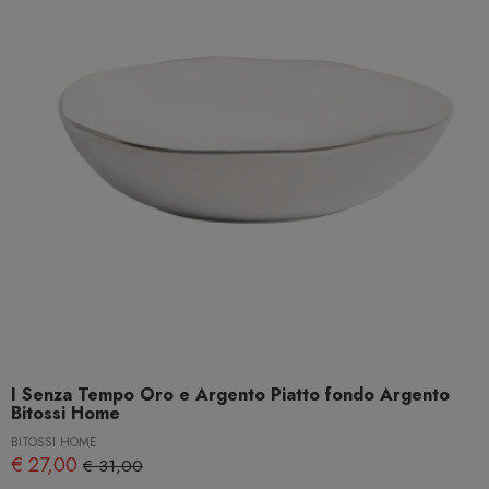
I Senza Tempo Oro e Argento Piatto fondo Argento
Bitossi Home
BITOSSI HOME
€ 27,00
€ 31,00