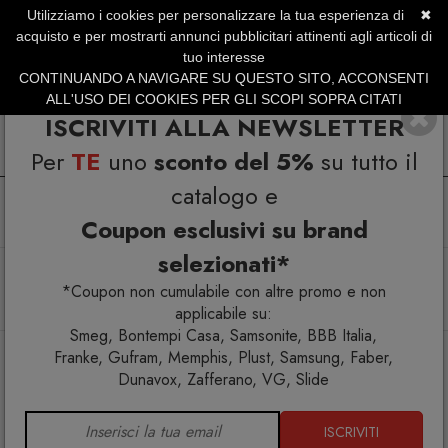
Utilizziamo i cookies per personalizzare la tua esperienza di
✖
SERVIZIO CLIENTI +39.0773.470.562
acquisto e per mostrarti annunci pubblicitari attinenti agli articoli di
SUMMER SALES | Fino al 31 Agosto
tuo interesse
CONTINUANDO A NAVIGARE SU QUESTO SITO, ACCONSENTI
ALL'USO DEI COOKIES PER GLI SCOPI SOPRA CITATI
ISCRIVITI ALLA NEWSLETTER
Per
TE
uno
sconto del 5%
su tutto il
catalogo e
Coupon esclusivi su brand
selezionati*
Home
Tavola
Ciotole
I Senza Tempo Oro e Argento Coppetta Argento Bitossi
*Coupon non cumulabile con altre promo e non
Home
applicabile su:
Smeg, Bontempi Casa, Samsonite, BBB Italia,
Franke, Gufram, Memphis, Plust, Samsung, Faber,
Dunavox, Zafferano, VG, Slide
ISCRIVITI