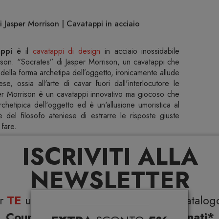
 Jasper Morrison | Cavatappi in acciaio
appi
è il
cavatappi di design
in acciaio inossidabile
ison. “Socrates” di Jasper Morrison, un cavatappi che
 della forma archetipa dell’oggetto, ironicamente allude
ese, ossia all'arte di cavar fuori dall'interlocutore le
per Morrison è un cavatappi innovativo ma giocoso che
chetipica dell'oggetto ed è un'allusione umoristica al
e del filosofo ateniese di estrarre le risposte giuste
 fare.
ISCRIVITI ALLA
NEWSLETTER
Specifiche
er
TE
uno
sconto del 5%
su tutto il catalog
Coupon esclusivi su brand selezionati*