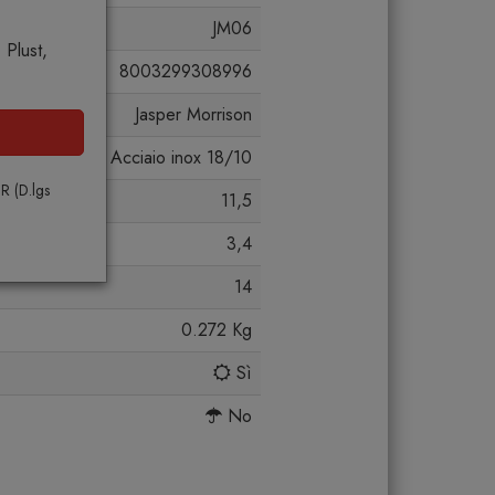
JM06
 Plust,
8003299308996
Jasper Morrison
Acciaio inox 18/10
PR (D.lgs
11,5
3,4
14
0.272 Kg
Sì
No