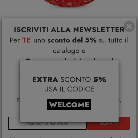
ISCRIVITI ALLA NEWSLETTER
Per
TE
uno
sconto del 5%
su tutto il
catalogo e
Alessi ESI01/21 R Mediterraneo Fruttiera
Coupon esclusivi su brand
ALESSI
selezionati*
€ 56,00
€ 70,00
EXTRA
SCONTO
5%
*Coupon non cumulabile con altre promo e non
applicabile su:
USA IL CODICE
Smeg, Bontempi Casa, Samsonite, BBB Italia,
Franke, Gufram, Memphis, Plust, Samsung, Faber,
WELCOME
Dunavox, Zafferano, VG, Slide
ISCRIVITI