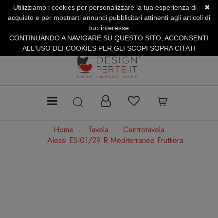
Utilizziamo i cookies per personalizzare la tua esperienza di
✖
SERVIZIO CLIENTI +39.0773.470.562
acquisto e per mostrarti annunci pubblicitari attinenti agli articoli di
SUMMER SALES | Fino al 31 Agosto
tuo interesse
CONTINUANDO A NAVIGARE SU QUESTO SITO, ACCONSENTI
ALL'USO DEI COOKIES PER GLI SCOPI SOPRA CITATI
Home
Tavola
Centrotavola
Alessi ESI01/29 R Mediterraneo Fruttiera