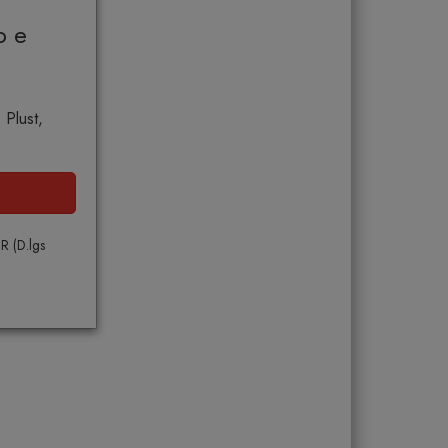
o e
 Plust,
PR (D.lgs