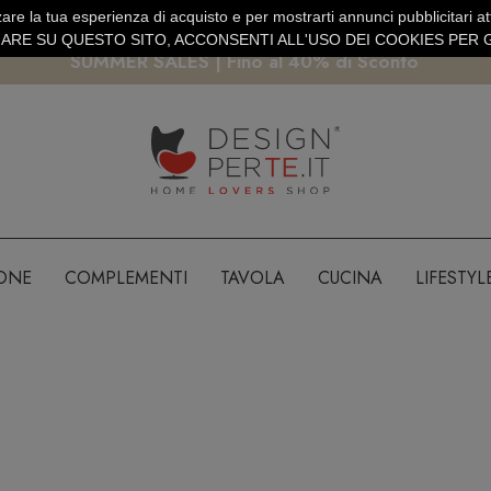
are la tua esperienza di acquisto e per mostrarti annunci pubblicitari atti
EURO
PAGAMENTO SICURO PAYPAL · CARTA DI CREDITO
RE SU QUESTO SITO, ACCONSENTI ALL'USO DEI COOKIES PER G
SUMMER SALES | Fino al 40% di Sconto
IONE
COMPLEMENTI
TAVOLA
CUCINA
LIFESTYL