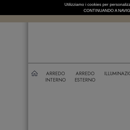
Utilizziamo i cookies per personalizz
SPEDIZIONE GRATUITA SOPRA 99 
CONTINUANDO A NAVIGA
ARREDO
ARREDO
ILLUMINAZ
INTERNO
ESTERNO