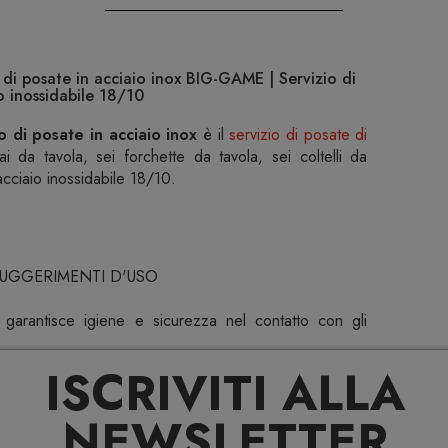
di posate in acciaio inox BIG-GAME | Servizio di
o inossidabile 18/10
 di posate in acciaio inox
è il
servizio di posate di
da tavola, sei forchette da tavola, sei coltelli da
 acciaio inossidabile 18/10.
SUGGERIMENTI D'USO
le garantisce igiene e sicurezza nel contatto con gli
ISCRIVITI ALLA
na un aspetto brillante e una gradevole sensazione al
NEWSLETTER