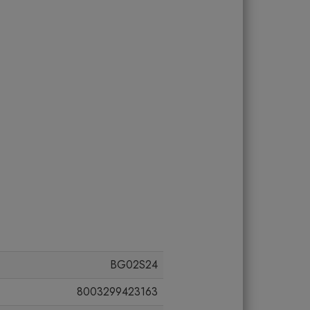
BG02S24
8003299423163