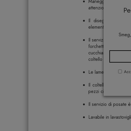
Maneggevoli alla 
attenzione a ogni det
P
Il disegno bilanciat
elemento.
Smeg,
Il servizio è composto
forchetta e coltell
cucchiaio e forchett
coltello per burro; for
Acco
Le lame dei coltelli s
Il coltello per burro
pezzi ciascuno.
Il servizio di posate 
Lavabile in lavastovigl