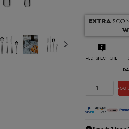
EXTRA
SCO
W
VEDI SPECIFICHE
DA
Quantità
AGGI
Paga da
3
fino a