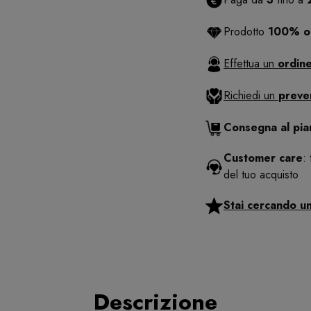
Prodotto
100% or
Effettua un
ordine
Richiedi un
preve
Consegna al pi
Customer care
:
del tuo acquisto
Stai cercando u
Descrizione