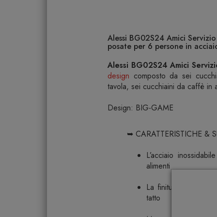
Alessi BG02S24 Amici Servizio 
posate per 6 persone in acciai
Alessi BG02S24 Amici Servizio
design
composto da sei cucchiai 
tavola, sei cucchiaini da caffè in
Design: BIG-GAME
➥ CARATTERISTICHE & 
L’acciaio inossidabi
alimenti
La finitura lucida do
tatto