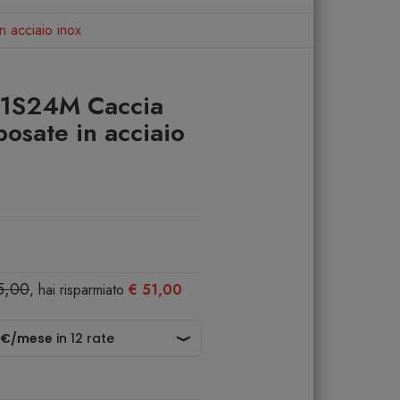
 acciaio inox
01S24M Caccia
posate in acciaio
5,00
, hai risparmiato
€ 51,00