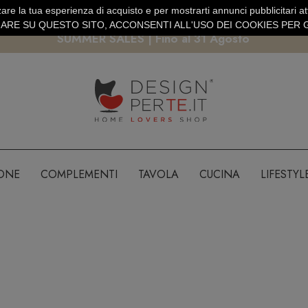
are la tua esperienza di acquisto e per mostrarti annunci pubblicitari atti
EURO
PAGAMENTO SICURO PAYPAL · CARTA DI CREDITO
RE SU QUESTO SITO, ACCONSENTI ALL'USO DEI COOKIES PER G
SUMMER SALES | Fino al 31 Agosto
IONE
COMPLEMENTI
TAVOLA
CUCINA
LIFESTYL