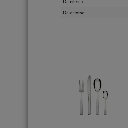
Da interno
Da esterno