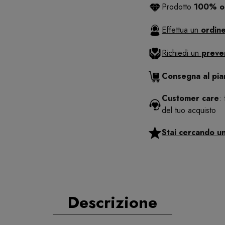
Prodotto
100% or
Effettua un
ordine
Richiedi un
preve
Consegna al pi
Customer care
:
del tuo acquisto
Stai cercando u
Descrizione