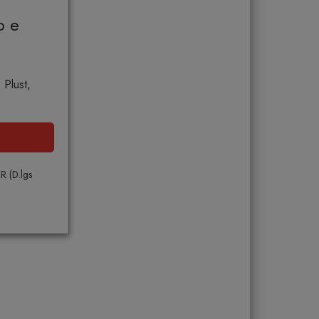
o e
 Plust,
PR (D.lgs