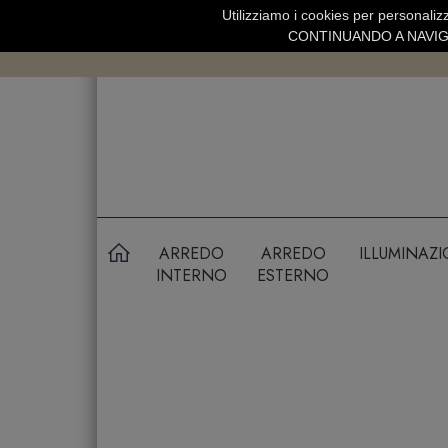
Utilizziamo i cookies per personalizz
SPEDIZIONE GRATUITA SOPRA 99 
CONTINUANDO A NAVIGA
ARREDO
ARREDO
ILLUMINAZ
INTERNO
ESTERNO