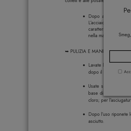
coltelli e alle posate in genere.
P
Dopo aver tolto le po
L’acciaio impiegato e
caratteristiche di du
Smeg,
nella manutenzione.
➥ PULIZIA E MANUTENZIONE
Lavate le posate sub
Acco
dopo il lavaggio.
Usate solo detersivi 
base di cloro o cand
cloro; per l’asciugatu
Dopo l’uso riponete l
asciutto.