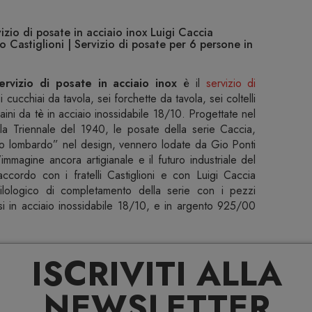
io di posate in acciaio inox Luigi Caccia
 Castiglioni | Servizio di posate per 6 persone in
vizio di posate in acciaio inox
è il
servizio di
ucchiai da tavola, sei forchette da tavola, sei coltelli
ini da tè in acciaio inossidabile 18/10. Progettate nel
la Triennale del 1940, le posate della serie Caccia,
mo lombardo” nel design, vennero lodate da Gio Ponti
n’immagine ancora artigianale e il futuro industriale del
accordo con i fratelli Castiglioni e con Luigi Caccia
lologico di completamento della serie con i pezzi
si in acciaio inossidabile 18/10, e in argento 925/00
ivio e Pier Giacomo Castiglioni
ISCRIVITI ALLA
NEWSLETTER
nsabili per evitare danni irreparabili alle lame dei