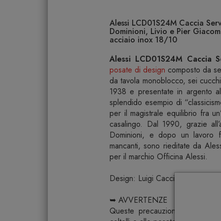
Alessi LCD01S24M Caccia Serviz
Dominioni, Livio e Pier Giacomo
acciaio inox 18/10
Alessi LCD01S24M Caccia Ser
posate di design
composto da sei c
da tavola monoblocco, sei cucchia
1938 e presentate in argento al
splendido esempio di “classicis
per il magistrale equilibrio fra u
casalingo. Dal 1990, grazie all’
Dominioni, e dopo un lavoro fi
mancanti, sono rieditate da Ales
per il marchio Officina Alessi.
Design: Luigi Caccia Dominioni, L
➥ AVVERTENZE
Queste precauzioni sono indispe