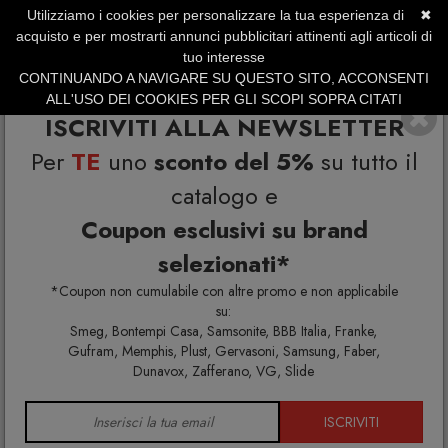
Utilizziamo i cookies per personalizzare la tua esperienza di
✖
SERVIZIO CLIENTI +39.0773.470.562
acquisto e per mostrarti annunci pubblicitari attinenti agli articoli di
SUMMER SALES | Fino al 40% di Sconto
tuo interesse
CONTINUANDO A NAVIGARE SU QUESTO SITO, ACCONSENTI
ALL'USO DEI COOKIES PER GLI SCOPI SOPRA CITATI
ISCRIVITI ALLA NEWSLETTER
Per
TE
uno
sconto del 5%
su tutto il
catalogo e
Coupon esclusivi su brand
selezionati*
Home
Trabo
*Coupon non cumulabile con altre promo e non applicabile
su:
Smeg, Bontempi Casa, Samsonite, BBB Italia, Franke,
Gufram, Memphis, Plust, Gervasoni, Samsung, Faber,
Dunavox, Zafferano, VG, Slide
ISCRIVITI