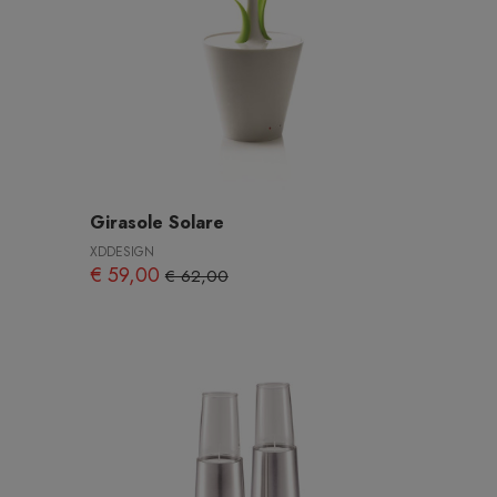
Girasole Solare
XDDESIGN
€ 59,00
€ 62,00