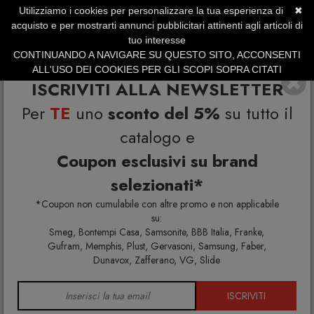
Utilizziamo i cookies per personalizzare la tua esperienza di
✖
SERVIZIO CLIENTI +39.0773.470.562
acquisto e per mostrarti annunci pubblicitari attinenti agli articoli di
SUMMER SALES | Fino al 40% di Sconto
tuo interesse
CONTINUANDO A NAVIGARE SU QUESTO SITO, ACCONSENTI
ALL'USO DEI COOKIES PER GLI SCOPI SOPRA CITATI
ISCRIVITI ALLA NEWSLETTER
Per
TE
uno
sconto del 5%
su tutto il
catalogo e
Coupon esclusivi su brand
selezionati*
Home
XDDesign
*Coupon non cumulabile con altre promo e non applicabile
su:
Smeg, Bontempi Casa, Samsonite, BBB Italia, Franke,
Gufram, Memphis, Plust, Gervasoni, Samsung, Faber,
Dunavox, Zafferano, VG, Slide
ISCRIVITI