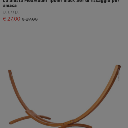
La Siesta FlexMount 1point Black Set di fissaggio per
amaca
LA SIESTA
€ 27,00
€ 29,00