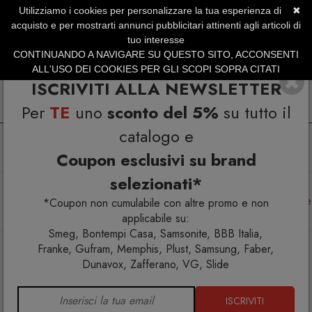
Utilizziamo i cookies per personalizzare la tua esperienza di
✖
SERVIZIO CLIENTI +39.0773.470.562
acquisto e per mostrarti annunci pubblicitari attinenti agli articoli di
SUMMER SALES | Fino al 40% di Sconto
tuo interesse
CONTINUANDO A NAVIGARE SU QUESTO SITO, ACCONSENTI
ALL'USO DEI COOKIES PER GLI SCOPI SOPRA CITATI
ISCRIVITI ALLA NEWSLETTER
Per
TE
uno
sconto del 5%
su tutto il
catalogo e
Coupon esclusivi su brand
selezionati*
Home
Arredo esterno
Amache
La Siesta Arcada Anthracite Supporto per poltrone sospese e
*Coupon non cumulabile con altre promo e non
tane pensile per bambini
applicabile su:
Smeg, Bontempi Casa, Samsonite, BBB Italia,
Franke, Gufram, Memphis, Plust, Samsung, Faber,
Dunavox, Zafferano, VG, Slide
ISCRIVITI