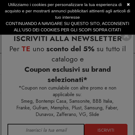
Utilizziamo i cookies per personalizzare la tua esperienza di
✖
SERVIZIO CLIENTI +39.0773.470.562
acquisto e per mostrarti annunci pubblicitari attinenti agli articoli di
SUMMER SALES | Fino al 31 Agosto
tuo interesse
CONTINUANDO A NAVIGARE SU QUESTO SITO, ACCONSENTI
ALL'USO DEI COOKIES PER GLI SCOPI SOPRA CITATI
ISCRIVITI ALLA NEWSLETTER
Per
TE
uno
sconto del 5%
su tutto il
catalogo e
Coupon esclusivi su brand
selezionati*
Home
Arredo esterno
Amache
La Siesta TreeMount 2rope Black Fissaggio per amaca
*Coupon non cumulabile con altre promo e non
applicabile su:
Smeg, Bontempi Casa, Samsonite, BBB Italia,
Franke, Gufram, Memphis, Plust, Samsung, Faber,
Dunavox, Zafferano, VG, Slide
ISCRIVITI