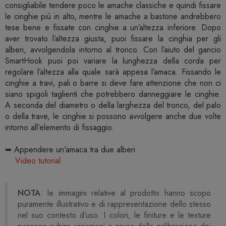
consigliabile tendere poco le amache classiche e quindi fissare
le cinghie più in alto, mentre le amache a bastone andrebbero
tese bene e fissate con cinghie a un’altezza inferiore. Dopo
aver trovato l’altezza giusta, puoi fissare la cinghia per gli
alberi, avvolgendola intorno al tronco. Con l’aiuto del gancio
SmartHook puoi poi variare la lunghezza della corda per
regolare l’altezza alla quale sarà appesa l’amaca. Fissando le
cinghie a travi, pali o barre si deve fare attenzione che non ci
siano spigoli taglienti che potrebbero danneggiare le cinghie.
A seconda del diametro o della larghezza del tronco, del palo
o della trave, le cinghie si possono avvolgere anche due volte
intorno all’elemento di fissaggio.
➥ Appendere un'amaca tra due alberi
Video tutorial
NOTA
: le immagini relative al prodotto hanno scopo
puramente illustrativo e di rappresentazione dello stesso
nel suo contesto d’uso. I colori, le finiture e le texture