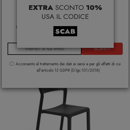
EXTRA
SCONTO
10%
*Coupon non cumulabile con altre promo e non
Sedia Argo CB1523
applicabile su:
USA IL CODICE
CONNUBIA
Smeg, Bontempi Casa, Samsonite, BBB Italia,
€ 79,90
€ 94,00
Franke, Gufram, Memphis, Plust, Samsung, Faber,
SCAB
Dunavox, Zafferano, VG, Slide
+ VARIANTI DISPONIBILI
ISCRIVITI
Acconsento al trattamento dei dati ai sensi e per gli effetti di cui
all'articolo 13 GDPR (D.lgs 101/2018)