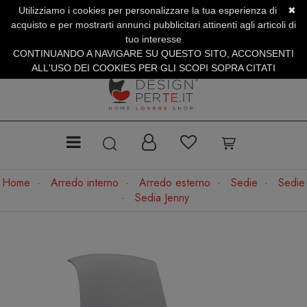
Utilizziamo i cookies per personalizzare la tua esperienza di
✖
SERVIZIO CLIENTI +39.0773.470.562
acquisto e per mostrarti annunci pubblicitari attinenti agli articoli di
SUMMER SALES | Fino al 31 Agosto
tuo interesse
CONTINUANDO A NAVIGARE SU QUESTO SITO, ACCONSENTI
ALL'USO DEI COOKIES PER GLI SCOPI SOPRA CITATI
Home
Arredo interno
Arredo esterno
Sedie
Sedie
Sedia Jenny