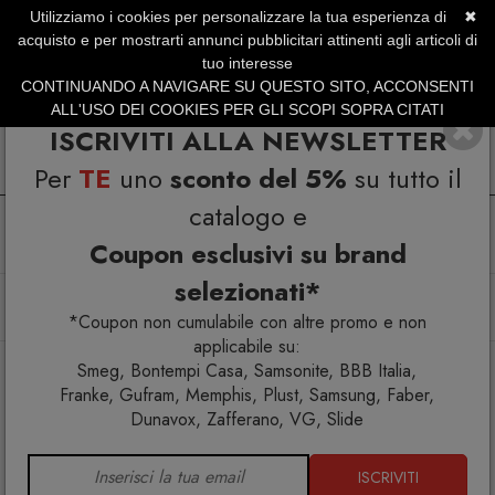
Utilizziamo i cookies per personalizzare la tua esperienza di
✖
SERVIZIO CLIENTI +39.0773.470.562
acquisto e per mostrarti annunci pubblicitari attinenti agli articoli di
SUMMER SALES | Fino al 40% di Sconto
tuo interesse
CONTINUANDO A NAVIGARE SU QUESTO SITO, ACCONSENTI
ALL'USO DEI COOKIES PER GLI SCOPI SOPRA CITATI
ISCRIVITI ALLA NEWSLETTER
Per
TE
uno
sconto del 5%
su tutto il
catalogo e
Coupon esclusivi su brand
selezionati*
Home
Arredo interno
Consolle
Memphis Milano Schwarzenberg Consolle
*Coupon non cumulabile con altre promo e non
applicabile su:
Smeg, Bontempi Casa, Samsonite, BBB Italia,
Franke, Gufram, Memphis, Plust, Samsung, Faber,
Dunavox, Zafferano, VG, Slide
ISCRIVITI