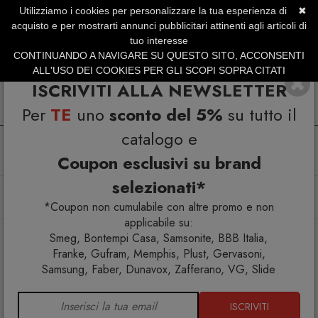
Utilizziamo i cookies per personalizzare la tua esperienza di
✖
SERVIZIO CLIENTI +39.0773.470.562
acquisto e per mostrarti annunci pubblicitari attinenti agli articoli di
SUMMER SALES | Fino al 40% di Sconto
tuo interesse
CONTINUANDO A NAVIGARE SU QUESTO SITO, ACCONSENTI
ALL'USO DEI COOKIES PER GLI SCOPI SOPRA CITATI
ISCRIVITI ALLA NEWSLETTER
Per
TE
uno
sconto del 5%
su tutto il
catalogo e
Coupon esclusivi su brand
selezionati*
Home
Complementi
Specchi
Memphis Milano Sheraton Specchio
*Coupon non cumulabile con altre promo e non
applicabile su:
Smeg, Bontempi Casa, Samsonite, BBB Italia,
Franke, Gufram, Memphis, Plust, Gervasoni,
Samsung, Faber, Dunavox, Zafferano, VG, Slide
ISCRIVITI