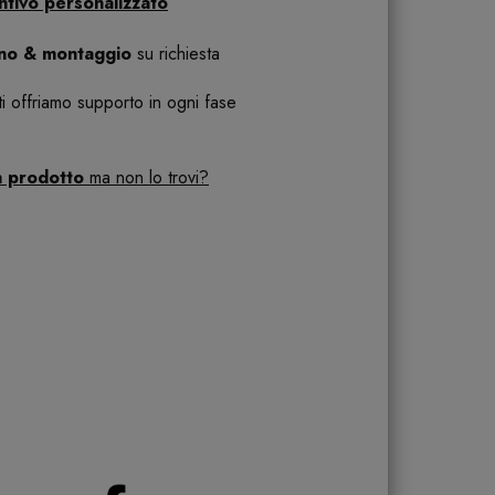
ntivo personalizzato
ano & montaggio
su richiesta
 ti offriamo supporto in ogni fase
n prodotto
ma non lo trovi?