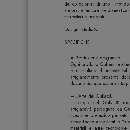
dai collezionisti di tutto il mon
ancora, e ancora. te domestica 
minimalisti e ricercati.
Design: Studio65
SPECIFICHE
➥ Produzione Artigianale
Ogni prodotto Gufram, anche se
è il risultato di insostituibi
artigianalmente presenta delle
devono dunque essere interpre
➥ L'Arte del Guflac®
L'impiego del Guflac® rappr
artigianalità perseguita da G
rivestimento elastico pensato 
straordinarie assimilabili a "po
materiali e altre tecnologie