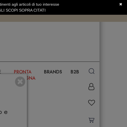
nenti agli articoli di tuo interesse
✖
SERVIZIO CLIENTI +39.0773.470.562
LI SCOPI SOPRA CITATI
E
PRONTA
BRANDS
B2B
CONSEGNA
o e