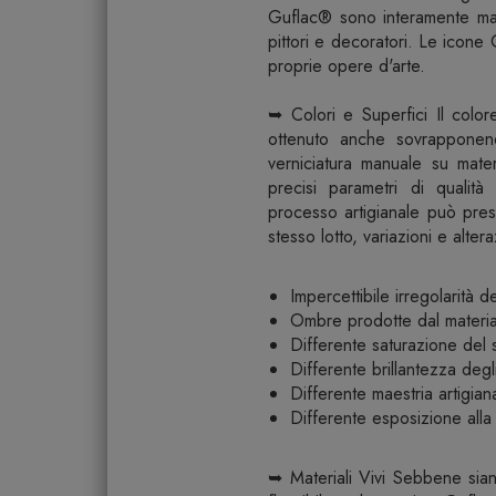
Guflac® sono interamente manua
pittori e decoratori. Le icon
proprie opere d'arte.
➥ Colori e Superfici Il color
ottenuto anche sovrapponendo 
verniciatura manuale su mater
precisi parametri di qualit
processo artigianale può pres
stesso lotto, variazioni e alter
Impercettibile irregolarità 
Ombre prodotte dal materia
Differente saturazione del
Differente brillantezza degli
Differente maestria artigian
Differente esposizione alla l
➥ Materiali Vivi Sebbene siano 