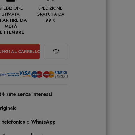
SPEDIZIONE
SPEDIZIONE
STIMATA
GRATUITA DA
 PARTIRE DA
99 €
METÀ
SETTEMBRE
UNGI AL CARRELLO
24 rate senza interessi
iginale
 telefonico
o
WhatsApp