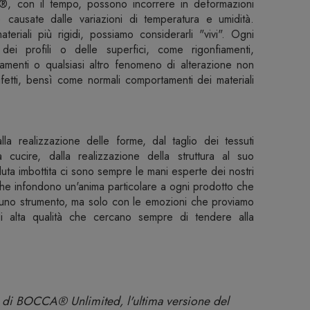
ac®, con il tempo, possono incorrere in deformazioni
i) causate dalle variazioni di temperatura e umidità.
teriali più rigidi, possiamo considerarli "vivi". Ogni
ei profili o delle superfici, come rigonfiamenti,
egamenti o qualsiasi altro fenomeno di alterazione non
etti, bensì come normali comportamenti dei materiali
alla realizzazione delle forme, dal taglio dei tessuti
a cucire, dalla realizzazione della struttura al suo
duta imbottita ci sono sempre le mani esperte dei nostri
 che infondono un'anima particolare a ogni prodotto che
uno strumento, ma solo con le emozioni che proviamo
di alta qualità che cercano sempre di tendere alla
ne di BOCCA® Unlimited, l'ultima versione del