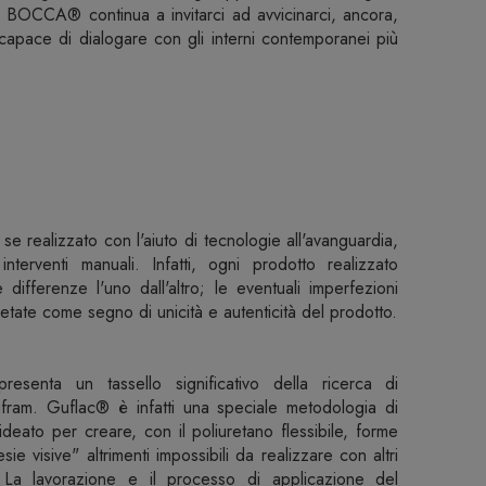
do, BOCCA® continua a invitarci ad avvicinarci, ancora,
capace di dialogare con gli interni contemporanei più
 realizzato con l'aiuto di tecnologie all'avanguardia,
li interventi manuali. Infatti, ogni prodotto realizzato
 differenze l'uno dall'altro; le eventuali imperfezioni
tate come segno di unicità e autenticità del prodotto.
esenta un tassello significativo della ricerca di
ufram. Guflac® è infatti una speciale metodologia di
ideato per creare, con il poliuretano flessibile, forme
esie visive" altrimenti impossibili da realizzare con altri
. La lavorazione e il processo di applicazione del