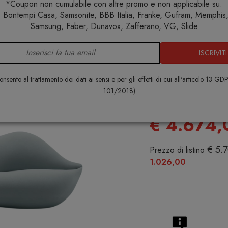
*Coupon non cumulabile con altre promo e non applicabile su:
 Bontempi Casa, Samsonite, BBB Italia, Franke, Gufram, Memphis, 
me
Arredo interno
Divani
Gufram Unlimited Divano Grey
Samsung, Faber, Dunavox, Zafferano, VG, Slide
ISCRIVITI
Gufram Unli
Grey 721
nsento al trattamento dei dati ai sensi e per gli effetti di cui all'articolo 13 GD
101/2018)
GUFRAM
€ 4.674,
€ 5.
Prezzo di listino
1.026,00