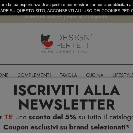
are la tua esperienza di acquisto e per mostrarti annunci pubblicitari atti
EURO
PAGAMENTO SICURO PAYPAL · CARTA DI CREDITO
RE SU QUESTO SITO, ACCONSENTI ALL'USO DEI COOKIES PER G
SUMMER SALES | Fino al 31 Agosto
IONE
COMPLEMENTI
TAVOLA
CUCINA
LIFESTYL
ISCRIVITI ALLA
NEWSLETTER
er
TE
uno
sconto del 5%
su tutto il catalog
Coupon esclusivi su brand selezionati*