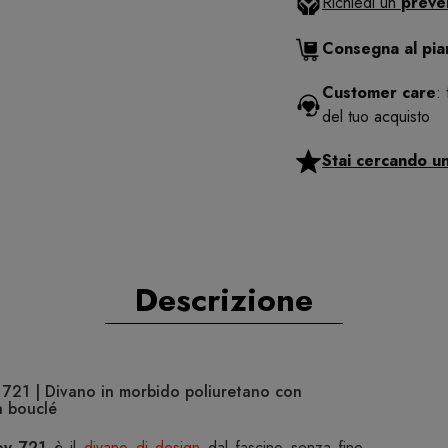
Richiedi un
preve
Consegna al pi
Customer care
:
del tuo acquisto
Stai cercando u
Descrizione
721 | Divano in morbido poliuretano con
a bouclé
ey 721
è il
divano di design
dal fascino senza fine,