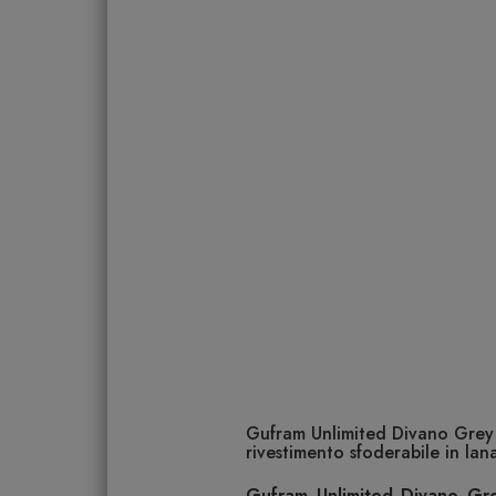
Gufram Unlimited Divano Grey 
rivestimento sfoderabile in lan
Gufram Unlimited Divano Gr