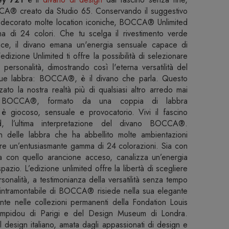
CCA® creato da Studio 65. Conservando il suggestivo
 decorato molte location iconiche, BOCCA® Unlimited
a di 24 colori. Che tu scelga il rivestimento verde
vace, il divano emana un'energia sensuale capace di
edizione Unlimited ti offre la possibilità di selezionare
 personalità, dimostrando così l'eterna versatilità del
e labbra: BOCCA®, è il divano che parla. Questo
zato la nostra realtà più di qualsiasi altro arredo mai
i BOCCA®, formato da una coppia di labbra
, è giocoso, sensuale e provocatorio. Vivi il fascino
d, l’ultima interpretazione del divano BOCCA®.
n delle labbra che ha abbellito molte ambientazioni
e un’entusiasmante gamma di 24 colorazioni. Sia con
sia con quello arancione acceso, canalizza un’energia
pazio. L’edizione unlimited offre la libertà di scegliere
ersonalità, a testimonianza della versatilità senza tempo
intramontabile di BOCCA® risiede nella sua elegante
nte nelle collezioni permanenti della Fondation Louis
ompidou di Parigi e del Design Museum di Londra.
l design italiano, amata dagli appassionati di design e