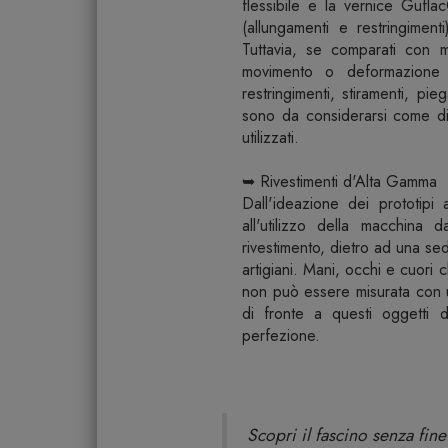
flessibile e la vernice Gufl
(allungamenti e restringiment
Tuttavia, se comparati con ma
movimento o deformazione d
restringimenti, stiramenti, pi
sono da considerarsi come dif
utilizzati.
➥ Rivestimenti d'Alta Gamma
Dall'ideazione dei prototipi 
all'utilizzo della macchina d
rivestimento, dietro ad una se
artigiani. Mani, occhi e cuori
non può essere misurata con 
di fronte a questi oggetti 
perfezione.
Scopri il fascino senza fi