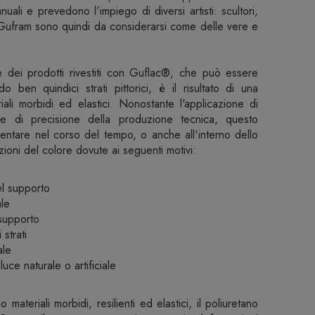
li e prevedono l'impiego di diversi artisti: scultori,
e Gufram sono quindi da considerarsi come delle vere e
e dei prodotti rivestiti con Guflac®, che può essere
ben quindici strati pittorici, è il risultato di una
iali morbidi ed elastici. Nonostante l'applicazione di
à e di precisione della produzione tecnica, questo
entare nel corso del tempo, o anche all'interno dello
azioni del colore dovute ai seguenti motivi:
del supporto
le
 supporto
 strati
ale
uce naturale o artificiale
materiali morbidi, resilienti ed elastici, il poliuretano