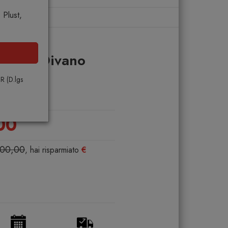
Plust,
 721
mited Divano
PR (D.lgs
00
700,00
, hai risparmiato
€