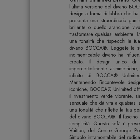
l'ultima versione del divano BO
design a forma di labbra che ha
presenta una straordinaria gamm
brillante o quello arancione vi
trasformare qualsiasi ambiente. L'
una tonalità che rispecchi la tua
divano BOCCA®. Leggete le su
indimenticabile divano ha influen
creato. Il design unico d
impercettibilmente asimmetriche
infinito di BOCCA® Unlimite
Mantenendo l’incantevole desig
iconiche, BOCCA® Unlimited offr
il rivestimento verde vibrante, 
sensuale che dà vita a qualsiasi s
una tonalità che riflette la tua p
del divano BOCCA®. Il fascino 
semplicità. Questo sofà è prese
Vuitton, del Centre George P
Simbolo intramontabile del radica