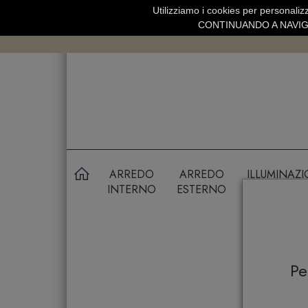
Utilizziamo i cookies per personalizz
SPEDIZIONE GRATUITA SOPRA 99 
CONTINUANDO A NAVIGA
ARREDO
ARREDO
ILLUMINAZ
INTERNO
ESTERNO
P