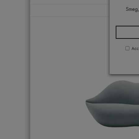
Smeg,
Ho
Acco