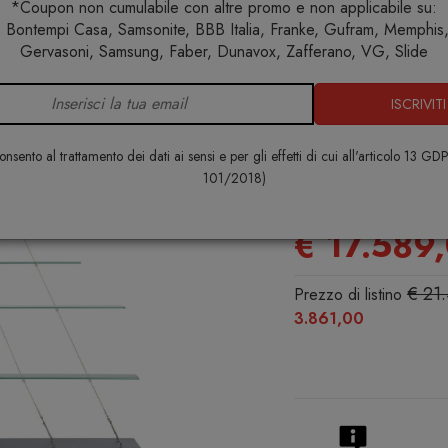
*Coupon non cumulabile con altre promo e non applicabile su:
 Bontempi Casa, Samsonite, BBB Italia, Franke, Gufram, Memphis, 
e
Arredo interno
Librerie
Memphis Milano Magnolia Lib
Gervasoni, Samsung, Faber, Dunavox, Zafferano, VG, Slide
ISCRIVITI
Memphis Mi
Libreria
nsento al trattamento dei dati ai sensi e per gli effetti di cui all'articolo 13 GD
101/2018)
MEMPHIS MILA
€ 17.589
€ 21
Prezzo di listino
3.861,00