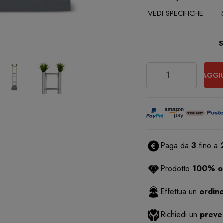
VEDI SPECIFICHE
Quantità
AGGI
Paga da
3
fino a
Prodotto
100% or
Effettua un
ordine
Richiedi un
preve