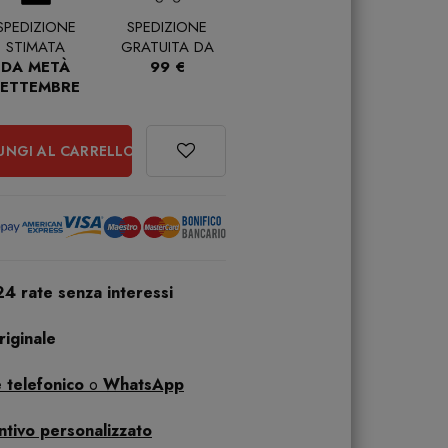
SPEDIZIONE
SPEDIZIONE
STIMATA
GRATUITA DA
DA METÀ
99 €
SETTEMBRE
UNGI AL CARRELLO
24 rate senza interessi
iginale
 telefonico
o
WhatsApp
ntivo personalizzato