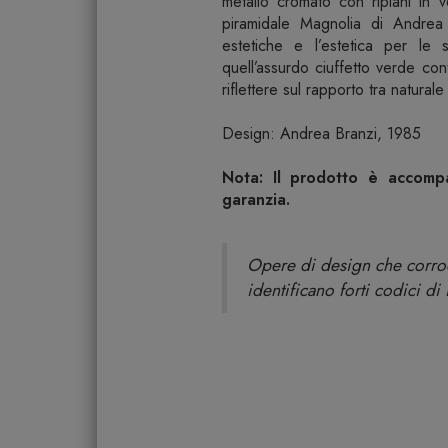
metallo cromato con ripiani in ve
piramidale Magnolia di Andrea B
estetiche e l’estetica per le 
quell’assurdo ciuffetto verde con
riflettere sul rapporto tra naturale 
Design: Andrea Branzi, 1985
Nota: Il prodotto è accompag
garanzia.
Opere di design che corrodo
identificano forti codici di