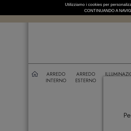
Utilizziamo i cookies per personalizz
SPEDIZIONE GRATUITA SOPRA 99 
CONTINUANDO A NAVIGA
ARREDO
ARREDO
ILLUMINAZ
INTERNO
ESTERNO
P