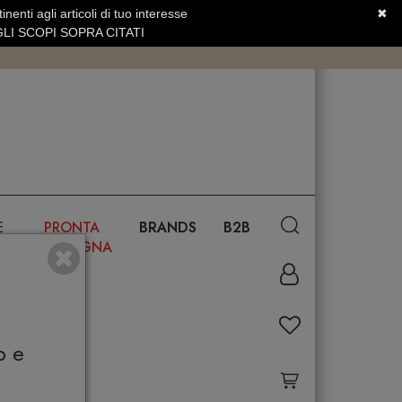
nenti agli articoli di tuo interesse
✖
SERVIZIO CLIENTI +39.0773.470.562
LI SCOPI SOPRA CITATI
E
PRONTA
BRANDS
B2B
CONSEGNA
o e