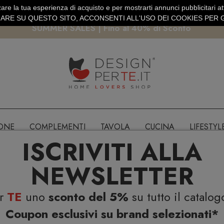
are la tua esperienza di acquisto e per mostrarti annunci pubblicitari atti
EURO
PAGAMENTO SICURO PAYPAL · CARTA DI CREDITO
RE SU QUESTO SITO, ACCONSENTI ALL'USO DEI COOKIES PER G
SUMMER SALES | Fino al 40% di Sconto
IONE
COMPLEMENTI
TAVOLA
CUCINA
LIFESTYL
ISCRIVITI ALLA
NEWSLETTER
er
TE
uno
sconto del 5%
su tutto il catalog
Coupon esclusivi su brand selezionati*