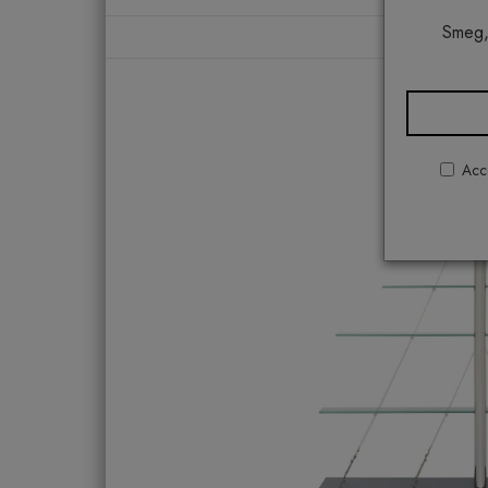
Smeg,
Hom
Acco