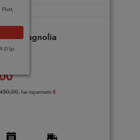
Plust,
reria
lano Magnolia
PR (D.lgs
NO
,00
.450,00
, hai risparmiato
€