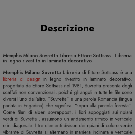
Descrizione
Memphis Milano Suvretta Libreria Ettore Sottsass | Libreria
in legno rivestito in laminato decorativo
Memphis Milano Suvretta Libreria
di Ettore Sottsass è una
libreria di design
in legno rivestito in laminato decorativo,
progettata da Ettore Sottsass nel 1981, Suvretta presenta degli
scaffali non convenzionali, poiché gli angoli in tutte le file sono
diversi l'uno dall'altro. “Suvretta” è una parola Romancia (lingua
parlata in Engadina) che significa: “sopra alla piccola foresta”.
Come filari di alberi sovrapposti, i libri appoggiati sui ripiani
verdi di Suvretta , assumono un andamento ritmico in verticale
e in diagonale. I tre elementi divisori dei ripiani di colore verde
vibrante di Suvretta si alternano in maniera inclinata e verticale