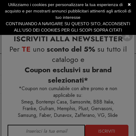
Utilizziamo i cookies per personalizzare la tua esperienza di
✖
SERVIZIO CLIENTI +39.0773.470.562
acquisto e per mostrarti annunci pubblicitari attinenti agli articoli di
SUMMER SALES | Fino al 40% di Sconto
tuo interesse
CONTINUANDO A NAVIGARE SU QUESTO SITO, ACCONSENTI
ALL'USO DEI COOKIES PER GLI SCOPI SOPRA CITATI
ISCRIVITI ALLA NEWSLETTER
Per
TE
uno
sconto del 5%
su tutto il
catalogo e
Coupon esclusivi su brand
selezionati*
Home
Arredo interno
Librerie
Memphis Milano Suvretta Libreria
*Coupon non cumulabile con altre promo e non
applicabile su:
Smeg, Bontempi Casa, Samsonite, BBB Italia,
Franke, Gufram, Memphis, Plust, Gervasoni,
Samsung, Faber, Dunavox, Zafferano, VG, Slide
ISCRIVITI