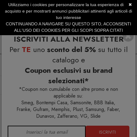
Utilizziamo i cookies per personalizzare la tua esperienza di
✖
SERVIZIO CLIENTI +39.0773.470.562
acquisto e per mostrarti annunci pubblicitari attinenti agli articoli di
SUMMER SALES | Fino al 31 Agosto
tuo interesse
CONTINUANDO A NAVIGARE SU QUESTO SITO, ACCONSENTI
ALL'USO DEI COOKIES PER GLI SCOPI SOPRA CITATI
ISCRIVITI ALLA NEWSLETTER
Per
TE
uno
sconto del 5%
su tutto il
catalogo e
Coupon esclusivi su brand
selezionati*
Home
Arredo interno
Mobili contenitori
Tapies 68 Madia
*Coupon non cumulabile con altre promo e non
applicabile su:
Smeg, Bontempi Casa, Samsonite, BBB Italia,
Franke, Gufram, Memphis, Plust, Samsung, Faber,
Dunavox, Zafferano, VG, Slide
ISCRIVITI