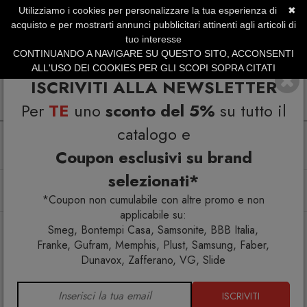
Utilizziamo i cookies per personalizzare la tua esperienza di
✖
SERVIZIO CLIENTI +39.0773.470.562
acquisto e per mostrarti annunci pubblicitari attinenti agli articoli di
SUMMER SALES | Fino al 31 Agosto
tuo interesse
CONTINUANDO A NAVIGARE SU QUESTO SITO, ACCONSENTI
ALL'USO DEI COOKIES PER GLI SCOPI SOPRA CITATI
ISCRIVITI ALLA NEWSLETTER
Per
TE
uno
sconto del 5%
su tutto il
catalogo e
Coupon esclusivi su brand
selezionati*
Home
Arredo interno
Mobili contenitori
Tapies 69 Madia
*Coupon non cumulabile con altre promo e non
applicabile su:
Smeg, Bontempi Casa, Samsonite, BBB Italia,
Franke, Gufram, Memphis, Plust, Samsung, Faber,
Dunavox, Zafferano, VG, Slide
ISCRIVITI