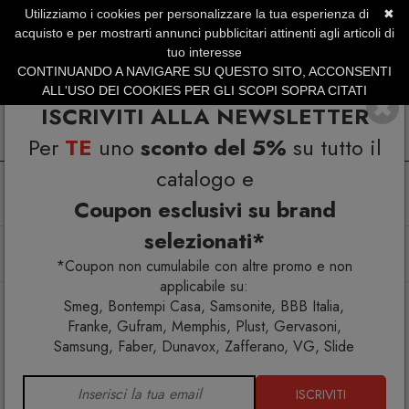
Utilizziamo i cookies per personalizzare la tua esperienza di
✖
SERVIZIO CLIENTI +39.0773.470.562
acquisto e per mostrarti annunci pubblicitari attinenti agli articoli di
SUMMER SALES | Fino al 40% di Sconto
tuo interesse
CONTINUANDO A NAVIGARE SU QUESTO SITO, ACCONSENTI
ALL'USO DEI COOKIES PER GLI SCOPI SOPRA CITATI
ISCRIVITI ALLA NEWSLETTER
Per
TE
uno
sconto del 5%
su tutto il
catalogo e
Coupon esclusivi su brand
selezionati*
Home
Arredo interno
Mobili contenitori
Tapies 86 Credenza
*Coupon non cumulabile con altre promo e non
applicabile su:
Smeg, Bontempi Casa, Samsonite, BBB Italia,
Franke, Gufram, Memphis, Plust, Gervasoni,
Samsung, Faber, Dunavox, Zafferano, VG, Slide
ISCRIVITI