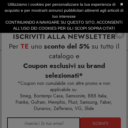
Utilizziamo i cookies per personalizzare la tua esperienza di
✖
SERVIZIO CLIENTI +39.0773.470.562
acquisto e per mostrarti annunci pubblicitari attinenti agli articoli di
SUMMER SALES | Fino al 31 Agosto
tuo interesse
CONTINUANDO A NAVIGARE SU QUESTO SITO, ACCONSENTI
ALL'USO DEI COOKIES PER GLI SCOPI SOPRA CITATI
ISCRIVITI ALLA NEWSLETTER
Per
TE
uno
sconto del 5%
su tutto il
catalogo e
Coupon esclusivi su brand
selezionati*
Home
Arredo interno
Mobili contenitori
Memphis Milano Amazon Mobile contenitore
*Coupon non cumulabile con altre promo e non
applicabile su:
Smeg, Bontempi Casa, Samsonite, BBB Italia,
Franke, Gufram, Memphis, Plust, Samsung, Faber,
Dunavox, Zafferano, VG, Slide
ISCRIVITI