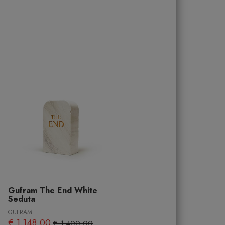
Gufram The End White
Seduta
GUFRAM
€ 1.148,00
€ 1.400,00