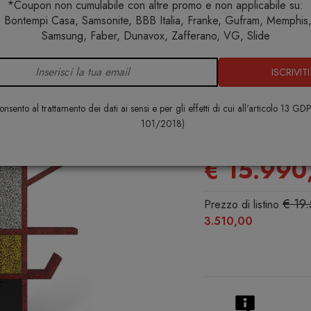
*Coupon non cumulabile con altre promo e non applicabile su:
 Bontempi Casa, Samsonite, BBB Italia, Franke, Gufram, Memphis, 
o interno
Mobili contenitori
Memphis Milano Casablanca Mo
Samsung, Faber, Dunavox, Zafferano, VG, Slide
ISCRIVITI
Memphis Mi
Mobile cont
nsento al trattamento dei dati ai sensi e per gli effetti di cui all'articolo 13 GD
101/2018)
MEMPHIS MILA
€ 15.990
€ 19
Prezzo di listino
3.510,00