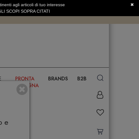
nenti agli articoli di tuo interesse
✖
SERVIZIO CLIENTI +39.0773.470.562
LI SCOPI SOPRA CITATI
E
PRONTA
BRANDS
B2B
CONSEGNA
o e