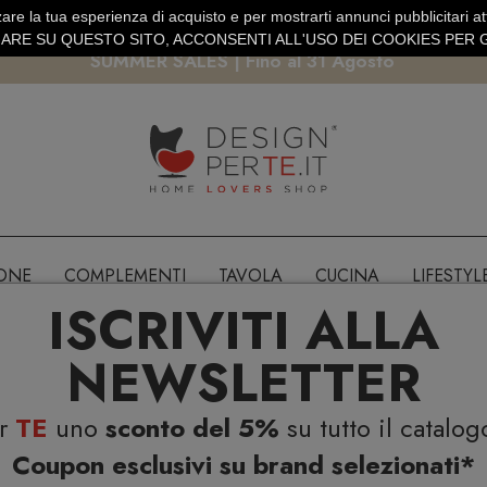
are la tua esperienza di acquisto e per mostrarti annunci pubblicitari atti
EURO
PAGAMENTO SICURO PAYPAL · CARTA DI CREDITO
RE SU QUESTO SITO, ACCONSENTI ALL'USO DEI COOKIES PER G
SUMMER SALES | Fino al 31 Agosto
IONE
COMPLEMENTI
TAVOLA
CUCINA
LIFESTYL
ISCRIVITI ALLA
NEWSLETTER
er
TE
uno
sconto del 5%
su tutto il catalog
Coupon esclusivi su brand selezionati*