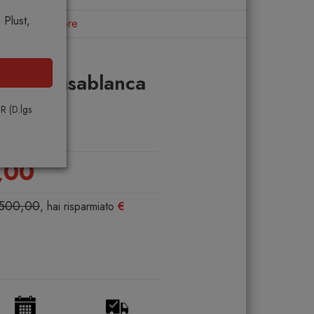
Plust,
bile contenitore
lano Casablanca
enitore
PR (D.lgs
NO
,00
.500,00
, hai risparmiato
€