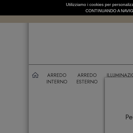
Utilizziamo i cookies per personalizz
SPEDIZIONE GRATUITA SOPRA 99 
CONTINUANDO A NAVIGA
ARREDO
ARREDO
ILLUMINAZ
INTERNO
ESTERNO
P