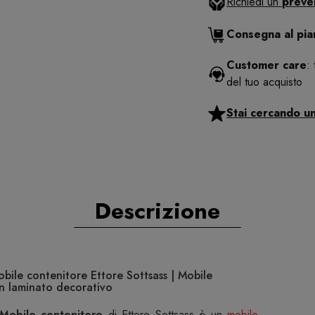
Richiedi un
preve
Consegna al pi
Customer care
:
del tuo acquisto
Stai cercando u
Descrizione
ile contenitore Ettore Sottsass | Mobile
in laminato decorativo
Mobile contenitore
di Ettore Sottsass è un
mobile