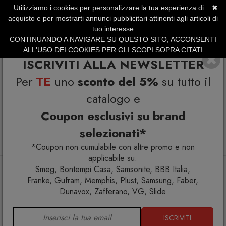
Utilizziamo i cookies per personalizzare la tua esperienza di
✖
SERVIZIO CLIENTI +39.0773.470.562
acquisto e per mostrarti annunci pubblicitari attinenti agli articoli di
SUMMER SALES | Fino al 31 Agosto
tuo interesse
CONTINUANDO A NAVIGARE SU QUESTO SITO, ACCONSENTI
ALL'USO DEI COOKIES PER GLI SCOPI SOPRA CITATI
ISCRIVITI ALLA NEWSLETTER
Per
TE
uno
sconto del 5%
su tutto il
catalogo e
Coupon esclusivi su brand
selezionati*
Home
Arredo interno
Mobili contenitori
Memphis Milano Beverly Mobile contenitore
*Coupon non cumulabile con altre promo e non
applicabile su:
Smeg, Bontempi Casa, Samsonite, BBB Italia,
Franke, Gufram, Memphis, Plust, Samsung, Faber,
Dunavox, Zafferano, VG, Slide
ISCRIVITI