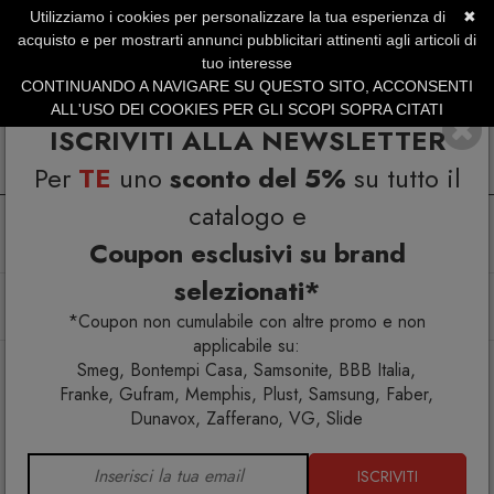
Utilizziamo i cookies per personalizzare la tua esperienza di
✖
SERVIZIO CLIENTI +39.0773.470.562
acquisto e per mostrarti annunci pubblicitari attinenti agli articoli di
SUMMER SALES | Fino al 31 Agosto
tuo interesse
CONTINUANDO A NAVIGARE SU QUESTO SITO, ACCONSENTI
ALL'USO DEI COOKIES PER GLI SCOPI SOPRA CITATI
ISCRIVITI ALLA NEWSLETTER
Per
TE
uno
sconto del 5%
su tutto il
catalogo e
Coupon esclusivi su brand
selezionati*
Home
Arredo interno
Mobili contenitori
Memphis Milano Lodge Consolle
*Coupon non cumulabile con altre promo e non
applicabile su:
Smeg, Bontempi Casa, Samsonite, BBB Italia,
Franke, Gufram, Memphis, Plust, Samsung, Faber,
Dunavox, Zafferano, VG, Slide
ISCRIVITI