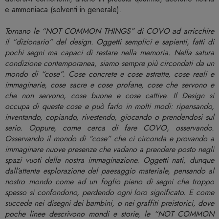
e ammoniaca (solventi in generale).
Tornano le “NOT COMMON THINGS” di COVO ad arricchire
il “dizionario” del design. Oggetti semplici e sapienti, fatti di
pochi segni ma capaci di restare nella memoria. Nella satura
condizione contemporanea, siamo sempre più circondati da un
mondo di “cose”. Cose concrete e cose astratte, cose reali e
immaginarie, cose sacre e cose profane, cose che servono e
che non servono, cose buone e cose cattive. Il Design si
occupa di queste cose e può farlo in molti modi: ripensando,
inventando, copiando, rivestendo, giocando o prendendosi sul
serio. Oppure, come cerca di fare COVO, osservando.
Osservando il mondo di “cose” che ci circonda e provando a
immaginare nuove presenze che vadano a prendere posto negli
spazi vuoti della nostra immaginazione. Oggetti nati, dunque
dall’attenta esplorazione del paesaggio materiale, pensando al
nostro mondo come ad un foglio pieno di segni che troppo
spesso si confondono, perdendo ogni loro significato. E come
succede nei disegni dei bambini, o nei graffiti preistorici, dove
poche linee descrivono mondi e storie, le “NOT COMMON