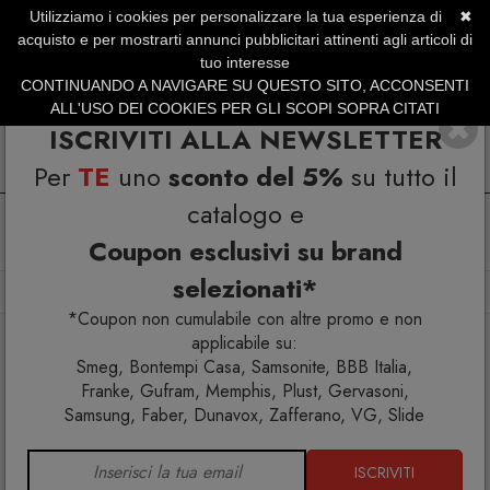
Utilizziamo i cookies per personalizzare la tua esperienza di
✖
SERVIZIO CLIENTI +39.0773.470.562
acquisto e per mostrarti annunci pubblicitari attinenti agli articoli di
SUMMER SALES | Fino al 40% di Sconto
tuo interesse
CONTINUANDO A NAVIGARE SU QUESTO SITO, ACCONSENTI
ALL'USO DEI COOKIES PER GLI SCOPI SOPRA CITATI
ISCRIVITI ALLA NEWSLETTER
Per
TE
uno
sconto del 5%
su tutto il
catalogo e
Coupon esclusivi su brand
selezionati*
Home
Arredo interno
Pouf
Rebels Pouf RC03-04
*Coupon non cumulabile con altre promo e non
applicabile su:
Smeg, Bontempi Casa, Samsonite, BBB Italia,
Franke, Gufram, Memphis, Plust, Gervasoni,
Samsung, Faber, Dunavox, Zafferano, VG, Slide
ISCRIVITI