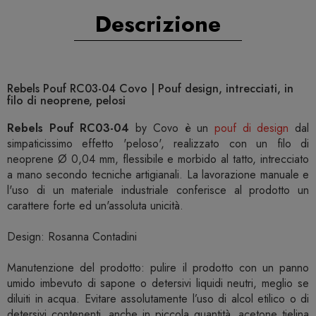
Descrizione
Rebels Pouf RC03-04 Covo | Pouf design, intrecciati, in
filo di neoprene, pelosi
Rebels Pouf RC03-04
by Covo è un
pouf di design
dal
simpaticissimo effetto 'peloso', realizzato con un filo di
neoprene Ø 0,04 mm, flessibile e morbido al tatto, intrecciato
a mano secondo tecniche artigianali. La lavorazione manuale e
l'uso di un materiale industriale conferisce al prodotto un
carattere forte ed un'assoluta unicità.
Design: Rosanna Contadini
Manutenzione del prodotto: pulire il prodotto con un panno
umido imbevuto di sapone o detersivi liquidi neutri, meglio se
diluiti in acqua. Evitare assolutamente l’uso di alcol etilico o di
detersivi contenenti, anche in piccola quantità, acetone tielina