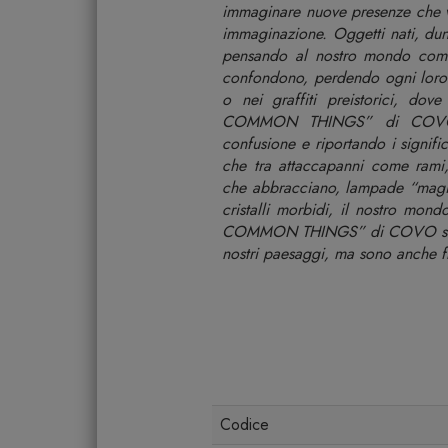
immaginare nuove presenze che v
immaginazione. Oggetti nati, dun
pensando al nostro mondo come
confondono, perdendo ogni loro 
o nei graffiti preistorici, do
COMMON THINGS” di COVO pr
confusione e riportando i signifi
che tra attaccapanni come rami
che abbracciano, lampade “magic
cristalli morbidi, il nostro mo
COMMON THINGS” di COVO sono og
nostri paesaggi, ma sono anche f
Codice