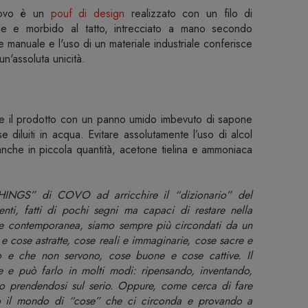
ovo è un
pouf di design
realizzato con un filo di
e e morbido al tatto, intrecciato a mano secondo
ne manuale e l'uso di un materiale industriale conferisce
un'assoluta unicità.
re il prodotto con un panno umido imbevuto di sapone
se diluiti in acqua. Evitare assolutamente l’uso di alcol
, anche in piccola quantità, acetone tielina e ammoniaca
GS” di COVO ad arricchire il “dizionario” del
enti, fatti di pochi segni ma capaci di restare nella
ne contemporanea, siamo sempre più circondati da un
 cose astratte, cose reali e immaginarie, cose sacre e
 e che non servono, cose buone e cose cattive. Il
 e può farlo in molti modi: ripensando, inventando,
o prendendosi sul serio. Oppure, come cerca di fare
 il mondo di “cose” che ci circonda e provando a