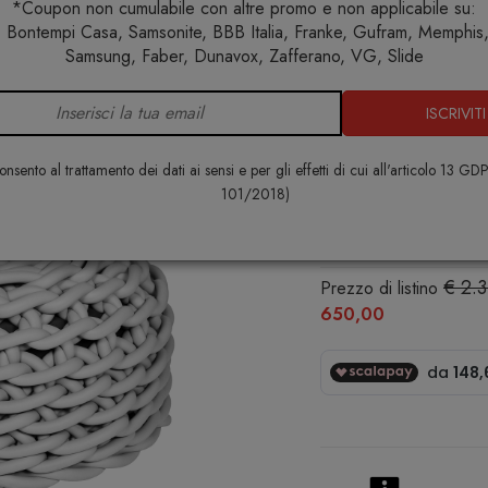
*Coupon non cumulabile con altre promo e non applicabile su:
 Bontempi Casa, Samsonite, BBB Italia, Franke, Gufram, Memphis, 
Home
Arredo interno
Pouf
Rebels Pouf RC04-25
Samsung, Faber, Dunavox, Zafferano, VG, Slide
ISCRIVITI
Rebels Pou
COVO
nsento al trattamento dei dati ai sensi e per gli effetti di cui all'articolo 13 GD
101/2018)
€ 1.668,
€ 2.
Prezzo di listino
650,00