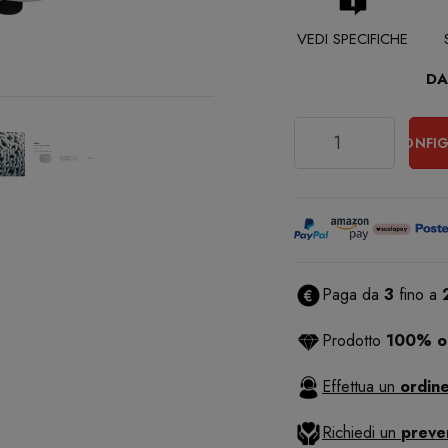
VEDI SPECIFICHE
DA
Quantità
CONFIG
Paga da
3
fino a
Prodotto
100% or
Effettua un
ordine
Richiedi un
preve