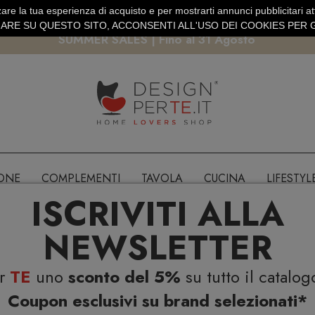
are la tua esperienza di acquisto e per mostrarti annunci pubblicitari atti
EURO
PAGAMENTO SICURO PAYPAL · CARTA DI CREDITO
RE SU QUESTO SITO, ACCONSENTI ALL'USO DEI COOKIES PER G
SUMMER SALES | Fino al 31 Agosto
IONE
COMPLEMENTI
TAVOLA
CUCINA
LIFESTYL
ISCRIVITI ALLA
NEWSLETTER
er
TE
uno
sconto del 5%
su tutto il catalog
Coupon esclusivi su brand selezionati*