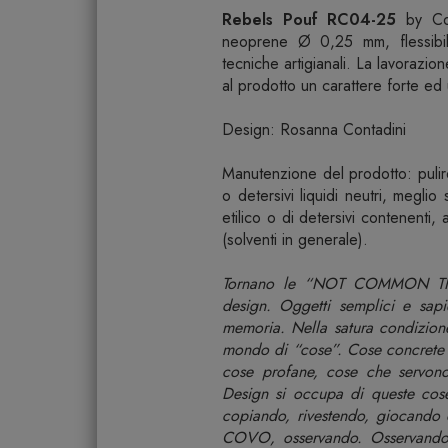
Rebels Pouf RC04-25
by C
neoprene Ø 0,25 mm, flessibil
tecniche artigianali. La lavorazio
al prodotto un carattere forte ed 
Design: Rosanna Contadini
Manutenzione del prodotto: puli
o detersivi liquidi neutri, meglio 
etilico o di detersivi contenenti
(solventi in generale).
Tornano le “NOT COMMON THIN
design. Oggetti semplici e sapi
memoria. Nella satura condizio
mondo di “cose”. Cose concrete e
cose profane, cose che servono
Design si occupa di queste cose
copiando, rivestendo, giocando 
COVO, osservando. Osservando