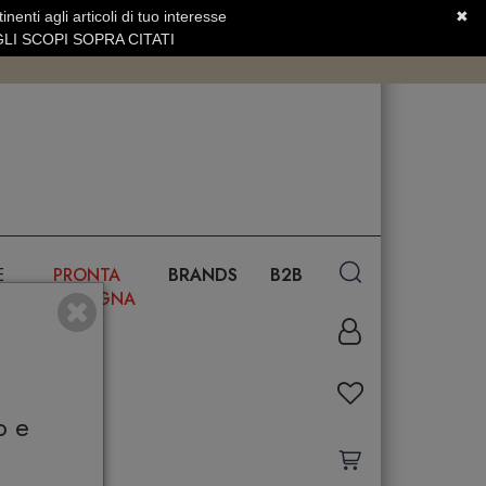
nenti agli articoli di tuo interesse
✖
SERVIZIO CLIENTI +39.0773.470.562
LI SCOPI SOPRA CITATI
E
PRONTA
BRANDS
B2B
CONSEGNA
o e