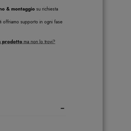
ano & montaggio
su richiesta
 ti offriamo supporto in ogni fase
n prodotto
ma non lo trovi?
-