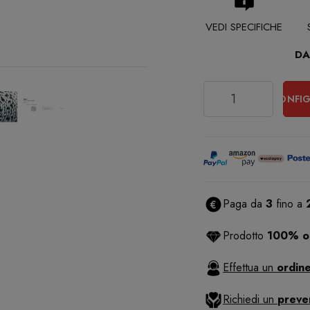
VEDI SPECIFICHE
DA
Quantità
CONFIG
Paga da
3
fino a
Prodotto
100% or
Effettua un
ordine
Richiedi un
preve