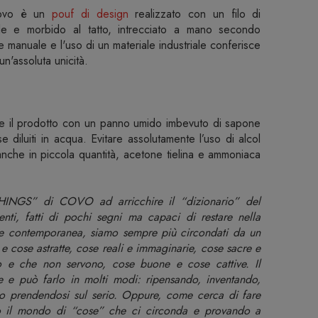
vo è un
pouf di design
realizzato con un filo di
e e morbido al tatto, intrecciato a mano secondo
ne manuale e l'uso di un materiale industriale conferisce
un'assoluta unicità.
re il prodotto con un panno umido imbevuto di sapone
se diluiti in acqua. Evitare assolutamente l’uso di alcol
, anche in piccola quantità, acetone tielina e ammoniaca
GS” di COVO ad arricchire il “dizionario” del
enti, fatti di pochi segni ma capaci di restare nella
ne contemporanea, siamo sempre più circondati da un
 cose astratte, cose reali e immaginarie, cose sacre e
 e che non servono, cose buone e cose cattive. Il
 e può farlo in molti modi: ripensando, inventando,
o prendendosi sul serio. Oppure, come cerca di fare
 il mondo di “cose” che ci circonda e provando a