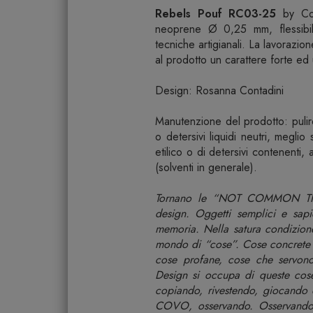
Rebels Pouf RC03-25
by Co
neoprene Ø 0,25 mm, flessibil
tecniche artigianali. La lavorazio
al prodotto un carattere forte ed 
Design: Rosanna Contadini
Manutenzione del prodotto: puli
o detersivi liquidi neutri, meglio 
etilico o di detersivi contenenti
(solventi in generale).
Tornano le “NOT COMMON THIN
design. Oggetti semplici e sapi
memoria. Nella satura condizio
mondo di “cose”. Cose concrete e
cose profane, cose che servono
Design si occupa di queste cose
copiando, rivestendo, giocando 
COVO, osservando. Osservando