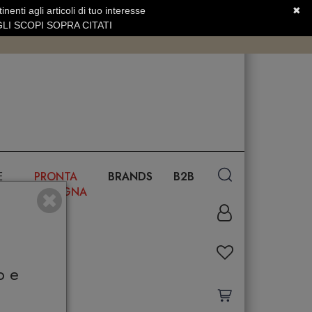
nenti agli articoli di tuo interesse
✖
SERVIZIO CLIENTI +39.0773.470.562
LI SCOPI SOPRA CITATI
E
PRONTA
BRANDS
B2B
CONSEGNA
o e