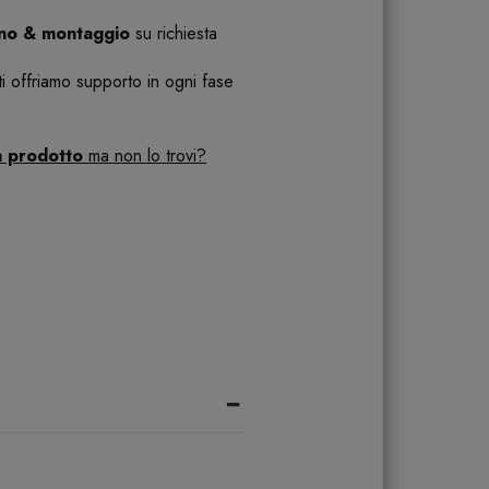
ano & montaggio
su richiesta
 ti offriamo supporto in ogni fase
n prodotto
ma non lo trovi?
-