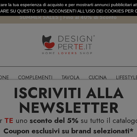
are la tua esperienza di acquisto e per mostrarti annunci pubblicitari atti
EURO
PAGAMENTO SICURO PAYPAL · CARTA DI CREDITO
RE SU QUESTO SITO, ACCONSENTI ALL'USO DEI COOKIES PER G
SUMMER SALES | Fino al 40% di Sconto
IONE
COMPLEMENTI
TAVOLA
CUCINA
LIFESTYL
ISCRIVITI ALLA
NEWSLETTER
er
TE
uno
sconto del 5%
su tutto il catalog
Coupon esclusivi su brand selezionati*