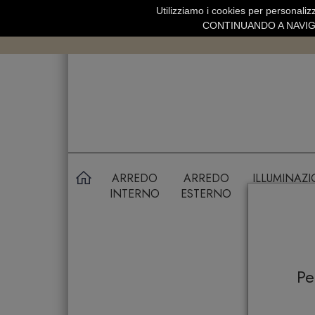
Utilizziamo i cookies per personalizz
SPEDIZIONE GRATUITA SOPRA 99 
CONTINUANDO A NAVIGA
ARREDO
ARREDO
ILLUMINAZ
INTERNO
ESTERNO
P