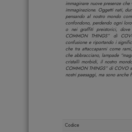
immaginare nuove presenze che v
immaginazione. Oggetti nati, dun
pensando al nostro mondo come
confondono, perdendo ogni loro 
o nei graffiti preistorici, do
COMMON THINGS” di COVO pr
confusione e riportando i signifi
che tra attaccapanni come rami
che abbracciano, lampade “magic
cristalli morbidi, il nostro mo
COMMON THINGS” di COVO sono og
nostri paesaggi, ma sono anche f
Codice