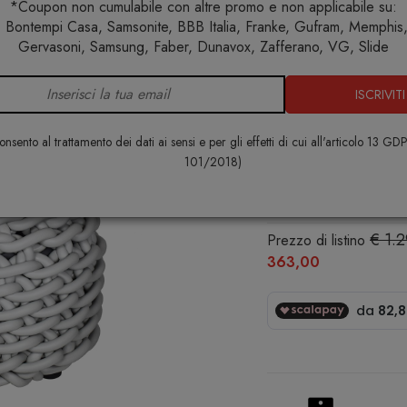
*Coupon non cumulabile con altre promo e non applicabile su:
 Bontempi Casa, Samsonite, BBB Italia, Franke, Gufram, Memphis, 
Home
Arredo interno
Pouf
Rebels Pouf RC03-25
Gervasoni, Samsung, Faber, Dunavox, Zafferano, VG, Slide
ISCRIVITI
Rebels Pou
COVO
nsento al trattamento dei dati ai sensi e per gli effetti di cui all'articolo 13 GD
101/2018)
€ 930,00
€ 1.
Prezzo di listino
363,00