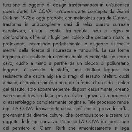
funzione di oggetto di design trasformandosi in un’autentica
opera d’arte. LA COVA, un’opera d’arte concepita da Gianni
Ruffi nel 1973 e oggi prodotta con meticolosa cura da Gufram,
trasforma in un’accogliente oasi di relax questo surreale
capolavoro, in cui i confini tra seduta, nido e sogno si
confondono, offre un rifugio per coloro che cercano riparo e
protezione, incarnando perfettamente le esigenze fisiche e
mentali della ricerca di sicurezza e tranquillità. La sua forma
organica è il risultato di un’intenzionale eccentricità: un corpo
cavo, cucito a mano a partire da un blocco di poliuretano
leggero, è rivestito di stoffa; una struttura leggera ma
resistente che ospita migliaia di ritagli di tessuto infeltrito cuciti
a mano, disposti a spirale a ricreare la forma di un nido. I colori
del tessuto, solo apparentemente disposti casualmente, creano
variazioni di tonalità da un pezzo all’altro, grazie a un processo
di assemblaggio completamente originale. Tale processo rende
ogni LA COVA decisamente unica, così come i pezzi di stoffa,
provenienti da diverse culture, che contribuiscono a creare un
oggetto di design narrativo. L’iconica LA COVA è espressione
del pensiero di Gianni Ruffi che armoniosamente si lega