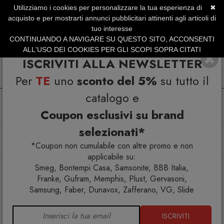
Utilizziamo i cookies per personalizzare la tua esperienza di
✖
SERVIZIO CLIENTI +39.0773.470.562
acquisto e per mostrarti annunci pubblicitari attinenti agli articoli di
SUMMER SALES | Fino al 40% di Sconto
tuo interesse
CONTINUANDO A NAVIGARE SU QUESTO SITO, ACCONSENTI
ALL'USO DEI COOKIES PER GLI SCOPI SOPRA CITATI
ISCRIVITI ALLA NEWSLETTER
Per
TE
uno
sconto del 5%
su tutto il
catalogo e
Coupon esclusivi su brand
selezionati*
Home
Arredo interno
Pouf
Gufram La Cova Nido d'amore
*Coupon non cumulabile con altre promo e non
applicabile su:
Smeg, Bontempi Casa, Samsonite, BBB Italia,
Franke, Gufram, Memphis, Plust, Gervasoni,
Samsung, Faber, Dunavox, Zafferano, VG, Slide
ISCRIVITI