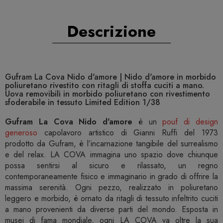
Descrizione
Gufram La Cova Nido d'amore | Nido d'amore in morbido
poliuretano rivestito con ritagli di stoffa cuciti a mano.
Uova removibili in morbido poliuretano con rivestimento
sfoderabile in tessuto Limited Edition 1/38
Gufram La Cova Nido d'amore
è un
pouf di design
generoso
capolavoro artistico di Gianni Ruffi del 1973
prodotto da Gufram, è l’incarnazione tangibile del surrealismo
e del relax. LA COVA immagina uno spazio dove chiunque
possa sentirsi al sicuro e rilassato, un regno
contemporaneamente fisico e immaginario in grado di offrire la
massima serenità. Ogni pezzo, realizzato in poliuretano
leggero e morbido, è ornato da ritagli di tessuto infeltrito cuciti
a mano provenienti da diverse parti del mondo. Esposta in
musei di fama mondiale, ogni LA COVA va oltre la sua