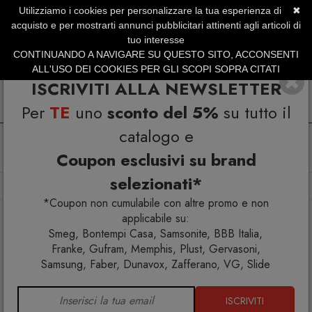
Utilizziamo i cookies per personalizzare la tua esperienza di
✖
SERVIZIO CLIENTI +39.0773.470.562
acquisto e per mostrarti annunci pubblicitari attinenti agli articoli di
SUMMER SALES | Fino al 40% di Sconto
tuo interesse
CONTINUANDO A NAVIGARE SU QUESTO SITO, ACCONSENTI
ALL'USO DEI COOKIES PER GLI SCOPI SOPRA CITATI
ISCRIVITI ALLA NEWSLETTER
Per
TE
uno
sconto del 5%
su tutto il
catalogo e
Coupon esclusivi su brand
selezionati*
Home
Arredo interno
Sedie
Him & Her Opaca sedia
*Coupon non cumulabile con altre promo e non
applicabile su:
Smeg, Bontempi Casa, Samsonite, BBB Italia,
Franke, Gufram, Memphis, Plust, Gervasoni,
Samsung, Faber, Dunavox, Zafferano, VG, Slide
ISCRIVITI