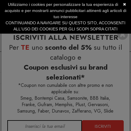
Utilizziamo i cookies per personalizzare la tua esperienza di
✖
SERVIZIO CLIENTI +39.0773.470.562
acquisto e per mostrarti annunci pubblicitari attinenti agli articoli di
SUMMER SALES | Fino al 40% di Sconto
tuo interesse
CONTINUANDO A NAVIGARE SU QUESTO SITO, ACCONSENTI
ALL'USO DEI COOKIES PER GLI SCOPI SOPRA CITATI
ISCRIVITI ALLA NEWSLETTER
Per
TE
uno
sconto del 5%
su tutto il
catalogo e
Coupon esclusivi su brand
selezionati*
Home
Arredo interno
Sedie
Him Lucida sedia
*Coupon non cumulabile con altre promo e non
applicabile su:
Smeg, Bontempi Casa, Samsonite, BBB Italia,
Franke, Gufram, Memphis, Plust, Gervasoni,
Samsung, Faber, Dunavox, Zafferano, VG, Slide
ISCRIVITI