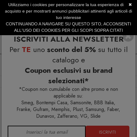
Utilizziamo i cookies per personalizzare la tua esperienza di
✖
SERVIZIO CLIENTI +39.0773.470.562
acquisto e per mostrarti annunci pubblicitari attinenti agli articoli di
SUMMER SALES | Fino al 31 Agosto
tuo interesse
CONTINUANDO A NAVIGARE SU QUESTO SITO, ACCONSENTI
ALL'USO DEI COOKIES PER GLI SCOPI SOPRA CITATI
ISCRIVITI ALLA NEWSLETTER
Per
TE
uno
sconto del 5%
su tutto il
catalogo e
Coupon esclusivi su brand
selezionati*
Home
Arredo interno
Sedie
Him Opaca sedia
*Coupon non cumulabile con altre promo e non
applicabile su:
Smeg, Bontempi Casa, Samsonite, BBB Italia,
Franke, Gufram, Memphis, Plust, Samsung, Faber,
Dunavox, Zafferano, VG, Slide
ISCRIVITI