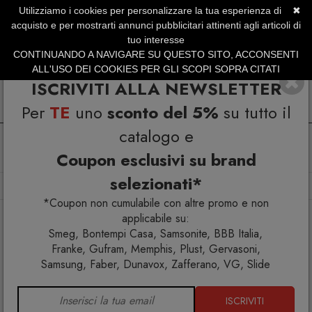
Utilizziamo i cookies per personalizzare la tua esperienza di
✖
SERVIZIO CLIENTI +39.0773.470.562
acquisto e per mostrarti annunci pubblicitari attinenti agli articoli di
SUMMER SALES | Fino al 40% di Sconto
tuo interesse
CONTINUANDO A NAVIGARE SU QUESTO SITO, ACCONSENTI
ALL'USO DEI COOKIES PER GLI SCOPI SOPRA CITATI
ISCRIVITI ALLA NEWSLETTER
Per
TE
uno
sconto del 5%
su tutto il
catalogo e
Coupon esclusivi su brand
selezionati*
Home
Arredo interno
Sedie
Sedia Brera Colico
*Coupon non cumulabile con altre promo e non
applicabile su:
Smeg, Bontempi Casa, Samsonite, BBB Italia,
Franke, Gufram, Memphis, Plust, Gervasoni,
Samsung, Faber, Dunavox, Zafferano, VG, Slide
ISCRIVITI