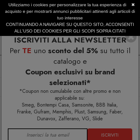
Utilizziamo i cookies per personalizzare la tua esperienza di
✖
SERVIZIO CLIENTI +39.0773.470.562
acquisto e per mostrarti annunci pubblicitari attinenti agli articoli di
SUMMER SALES | Fino al 40% di Sconto
tuo interesse
CONTINUANDO A NAVIGARE SU QUESTO SITO, ACCONSENTI
ALL'USO DEI COOKIES PER GLI SCOPI SOPRA CITATI
ISCRIVITI ALLA NEWSLETTER
Per
TE
uno
sconto del 5%
su tutto il
catalogo e
Coupon esclusivi su brand
selezionati*
Home
Arredo interno
Sgabelli
Sgabello Brera.ss Colico
*Coupon non cumulabile con altre promo e non
applicabile su:
Smeg, Bontempi Casa, Samsonite, BBB Italia,
Franke, Gufram, Memphis, Plust, Samsung, Faber,
Dunavox, Zafferano, VG, Slide
ISCRIVITI