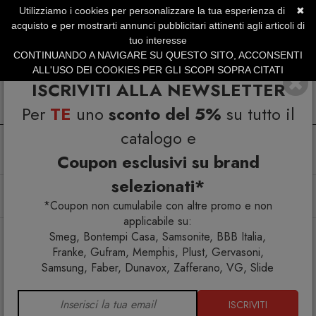
Utilizziamo i cookies per personalizzare la tua esperienza di
✖
SERVIZIO CLIENTI +39.0773.470.562
acquisto e per mostrarti annunci pubblicitari attinenti agli articoli di
SUMMER SALES | Fino al 40% di Sconto
tuo interesse
CONTINUANDO A NAVIGARE SU QUESTO SITO, ACCONSENTI
ALL'USO DEI COOKIES PER GLI SCOPI SOPRA CITATI
ISCRIVITI ALLA NEWSLETTER
Per
TE
uno
sconto del 5%
su tutto il
catalogo e
Coupon esclusivi su brand
selezionati*
Home
Arredo interno
Tavolini
Chele Tavolino trapezioidale 48x46 H35
*Coupon non cumulabile con altre promo e non
applicabile su:
Smeg, Bontempi Casa, Samsonite, BBB Italia,
Franke, Gufram, Memphis, Plust, Gervasoni,
Samsung, Faber, Dunavox, Zafferano, VG, Slide
ISCRIVITI