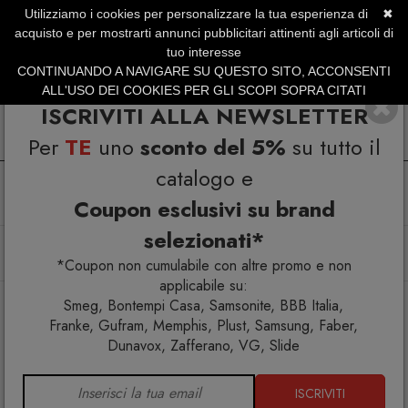
Utilizziamo i cookies per personalizzare la tua esperienza di
✖
SERVIZIO CLIENTI +39.0773.470.562
acquisto e per mostrarti annunci pubblicitari attinenti agli articoli di
SUMMER SALES | Fino al 31 Agosto
tuo interesse
CONTINUANDO A NAVIGARE SU QUESTO SITO, ACCONSENTI
ALL'USO DEI COOKIES PER GLI SCOPI SOPRA CITATI
ISCRIVITI ALLA NEWSLETTER
Per
TE
uno
sconto del 5%
su tutto il
catalogo e
Coupon esclusivi su brand
selezionati*
Home
Arredo interno
Tavolini
Memphis Milano Bombay Tavolino
*Coupon non cumulabile con altre promo e non
applicabile su:
Smeg, Bontempi Casa, Samsonite, BBB Italia,
Franke, Gufram, Memphis, Plust, Samsung, Faber,
Dunavox, Zafferano, VG, Slide
ISCRIVITI