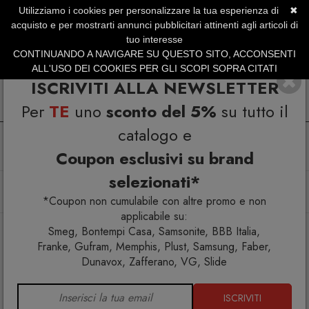
Utilizziamo i cookies per personalizzare la tua esperienza di
✖
SERVIZIO CLIENTI +39.0773.470.562
acquisto e per mostrarti annunci pubblicitari attinenti agli articoli di
SUMMER SALES | Fino al 31 Agosto
tuo interesse
CONTINUANDO A NAVIGARE SU QUESTO SITO, ACCONSENTI
ALL'USO DEI COOKIES PER GLI SCOPI SOPRA CITATI
ISCRIVITI ALLA NEWSLETTER
Per
TE
uno
sconto del 5%
su tutto il
catalogo e
Coupon esclusivi su brand
selezionati*
Home
Arredo interno
Tavolini
Memphis Milano Polar Tavolino
*Coupon non cumulabile con altre promo e non
applicabile su:
Smeg, Bontempi Casa, Samsonite, BBB Italia,
Franke, Gufram, Memphis, Plust, Samsung, Faber,
Dunavox, Zafferano, VG, Slide
ISCRIVITI