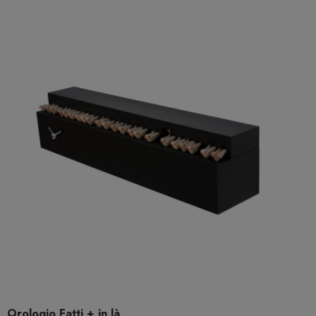
Orologio Fatti + in là