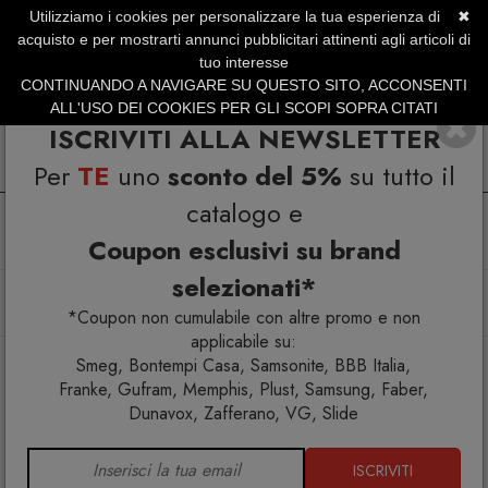
Utilizziamo i cookies per personalizzare la tua esperienza di
✖
SERVIZIO CLIENTI +39.0773.470.562
acquisto e per mostrarti annunci pubblicitari attinenti agli articoli di
SUMMER SALES | Fino al 31 Agosto
tuo interesse
CONTINUANDO A NAVIGARE SU QUESTO SITO, ACCONSENTI
ALL'USO DEI COOKIES PER GLI SCOPI SOPRA CITATI
ISCRIVITI ALLA NEWSLETTER
Per
TE
uno
sconto del 5%
su tutto il
catalogo e
Coupon esclusivi su brand
selezionati*
Home
Arredo interno
Tavolini
Memphis Milano Mimosa Tavolino
*Coupon non cumulabile con altre promo e non
applicabile su:
Smeg, Bontempi Casa, Samsonite, BBB Italia,
Franke, Gufram, Memphis, Plust, Samsung, Faber,
Dunavox, Zafferano, VG, Slide
ISCRIVITI