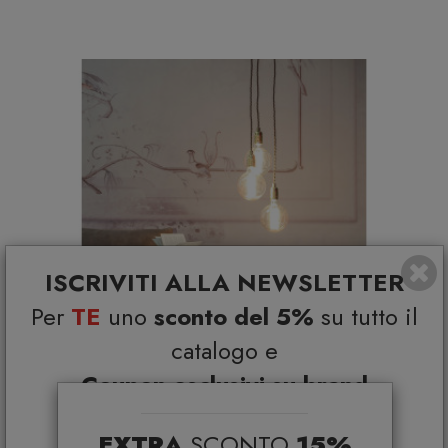
ISCRIVITI ALLA NEWSLETTER
Per
TE
uno
sconto del 5%
su tutto il
catalogo e
Coupon esclusivi su brand
selezionati*
EXTRA
SCONTO
15%
*Coupon non cumulabile con altre promo e non