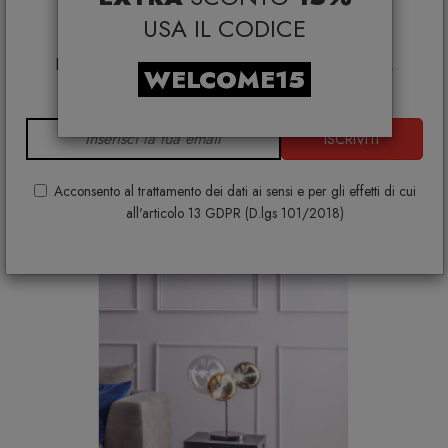
applicabile su:
USA IL CODICE
Smeg, Bontempi Casa, Samsonite, BBB Italia,
Franke, Gufram, Memphis, Plust, Samsung, Faber,
Tavolino Cora Wood T6035W
WELCOME15
Dunavox, Zafferano, VG, Slide
TONIN CASA
€ 814,00
€ 905,00
ISCRIVITI
+ VARIANTI DISPONIBILI
Acconsento al trattamento dei dati ai sensi e per gli effetti di cui
all'articolo 13 GDPR (D.lgs 101/2018)