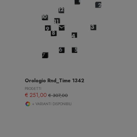
Orologio Rnd_Time 1342
PROGETTI
€ 251,00
€ 307,00
+ VARIANTI DISPONIBILI