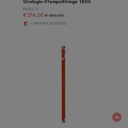
Orologio IlTempoStringe 1605
PROGETTI
€ 314,00
€ 383,00
+ VARIANTI DISPONIBILI