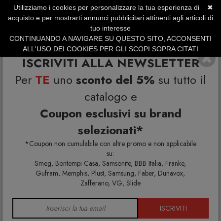
Utilizziamo i cookies per personalizzare la tua esperienza di
✖
SERVIZIO CLIENTI +39.0773.470.562
acquisto e per mostrarti annunci pubblicitari attinenti agli articoli di
SUMMER SALES | Fino al 31 Agosto
tuo interesse
CONTINUANDO A NAVIGARE SU QUESTO SITO, ACCONSENTI
ALL'USO DEI COOKIES PER GLI SCOPI SOPRA CITATI
ISCRIVITI ALLA NEWSLETTER
Per
TE
uno
sconto del 5%
su tutto il
catalogo e
Coupon esclusivi su brand
selezionati*
Home
Progetti
*Coupon non cumulabile con altre promo e non applicabile
su:
Smeg, Bontempi Casa, Samsonite, BBB Italia, Franke,
Gufram, Memphis, Plust, Samsung, Faber, Dunavox,
Zafferano, VG, Slide
ISCRIVITI