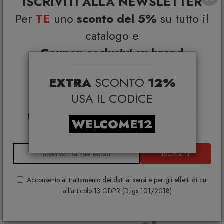
ISCRIVITI ALLA NEWSLETTER
TONIN CASA
Per
TE
uno
sconto del 5%
su tutto il
€ 419,00
€ 466,00
catalogo e
+ VARIANTI DISPONIBILI
Coupon esclusivi su brand
selezionati*
EXTRA
SCONTO
12%
*Coupon non cumulabile con altre promo e non
applicabile su:
USA IL CODICE
Smeg, Bontempi Casa, Samsonite, BBB Italia,
Franke, Gufram, Memphis, Plust, Samsung, Faber,
WELCOME12
Dunavox, Zafferano, VG, Slide
ISCRIVITI
Acconsento al trattamento dei dati ai sensi e per gli effetti di cui
all'articolo 13 GDPR (D.lgs 101/2018)