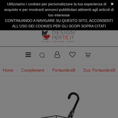
Utilizziamo i cookies per personalizzare la tua esperienza di
✖
SERVIZIO CLIENTI +39.0773.470.562
acquisto e per mostrarti annunci pubblicitari attinenti agli articoli di
SUMMER SALES | Fino al 31 Agosto
tuo interesse
CONTINUANDO A NAVIGARE SU QUESTO SITO, ACCONSENTI
ALL'USO DEI COOKIES PER GLI SCOPI SOPRA CITATI
Home
Complementi
Portaombrelli
Duo Portaombrelli